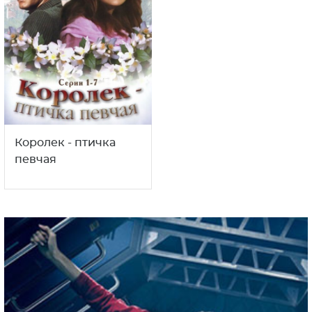
Королек - птичка
певчая