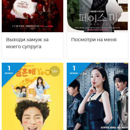
Выходи замуж за
Посмотри на меня
моего супруга
1
1
18+
18+
сезон
сезон