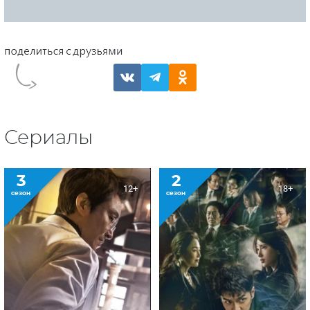
Сериалы
3
2
12+
18+
сезон
сезон