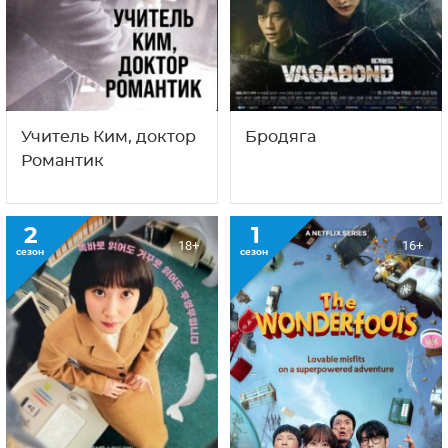
Учитель Ким, доктор
Бродяга
Романтик
2
1
18+
16+
сезон
сезон