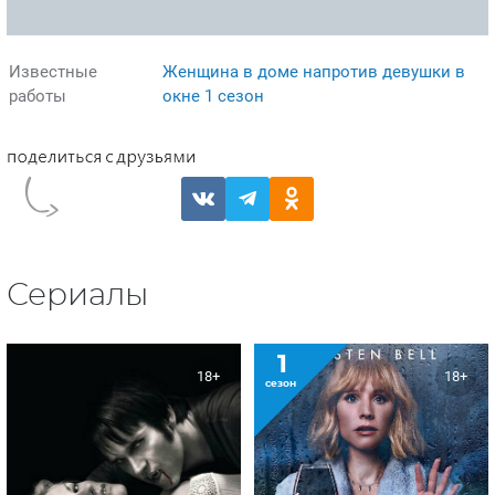
Известные
Женщина в доме напротив девушки в
работы
окне 1 сезон
Сериалы
1
18+
18+
сезон