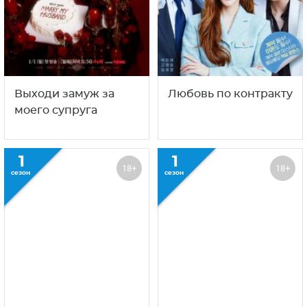
Выходи замуж за
Любовь по контракту
моего супруга
1
1
18+
18+
сезон
сезон