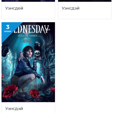
Уэнсдей
Уэнсдэй
3
18+
сезон
Уэнсдэй