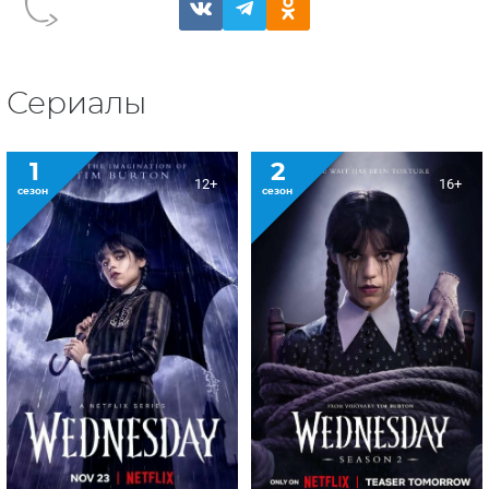
Сериалы
1
2
12+
16+
сезон
сезон