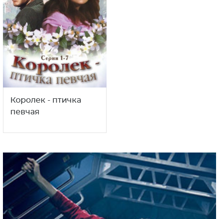
Королек - птичка
певчая