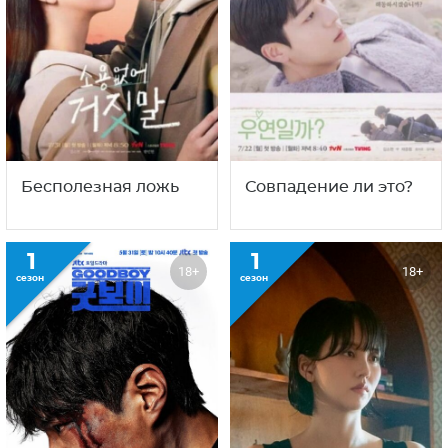
Бесполезная ложь
Совпадение ли это?
1
1
18+
18+
сезон
сезон