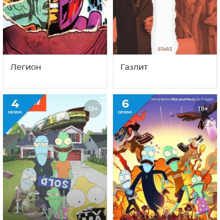
Легион
Газлит
4
6
18+
18+
сезон
сезон