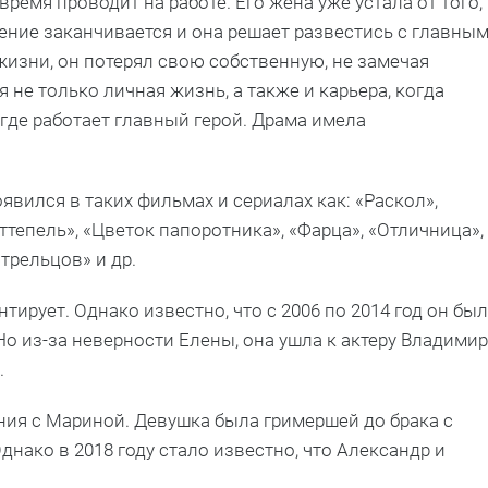
ремя проводит на работе. Его жена уже устала от того,
пение заканчивается и она решает развестись с главны
 жизни, он потерял свою собственную, не замечая
не только личная жизнь, а также и карьера, когда
где работает главный герой. Драма имела
оявился в таких фильмах и сериалах как: «Раскол»,
ттепель», «Цветок папоротника», «Фарца», «Отличница»,
Стрельцов» и др.
ирует. Однако известно, что с 2006 по 2014 год он был
о из-за неверности Елены, она ушла к актеру Владимир
.
ния с Мариной. Девушка была гримершей до брака с
Однако в 2018 году стало известно, что Александр и