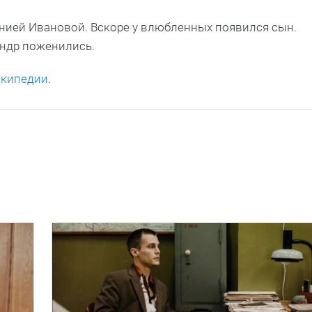
сенией Ивановой. Вскоре у влюбленных появился сын.
андр поженились.
икипедии
.