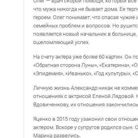
Олег — врач скорой помощи, который все в
что мужа никогда не бывает дома. Ее тер
героем. Олег понимает, что спасая чужие
семейных проблем и вопросов. Но рушится 
появляется новый начальник в больнице, 
ошеломляющий успех.
На счету актера уже более 60 картин. Он п
«Обратная сторона Луны», «Екатерина», «О
«Эпидемия», «Иванько», «Год культуры», «
Личную жизнь Александр никак не коммент
отношениях с актрисой Еленой Лядовой. Н
Вдовиченкову, их отношения закончились
Яценко в 2015 году узаконил свои отноше
актером. Вскоре у супругов родился сын. 
Марина развелись.