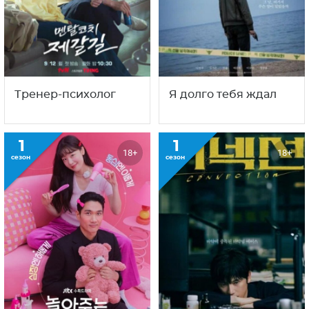
Тренер-психолог
Я долго тебя ждал
1
1
18+
18+
сезон
сезон