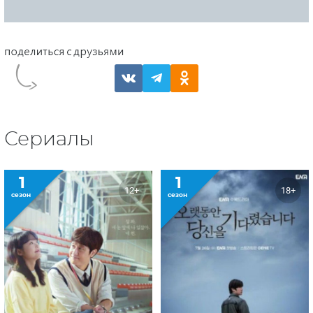
Сериалы
1
1
12+
18+
сезон
сезон