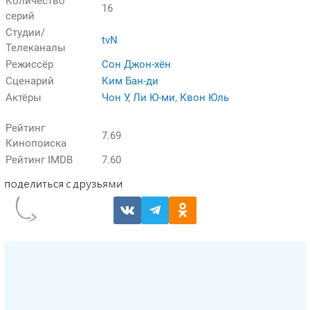
Количество
16
серий
Студии/
tvN
Телеканалы
Режиссёр
Сон Джон-хён
Сценарий
Ким Бан-ди
Актёры
Чон У
,
Ли Ю-ми
,
Квон Юль
Рейтинг
7.69
Кинопоиска
Рейтинг IMDB
7.60