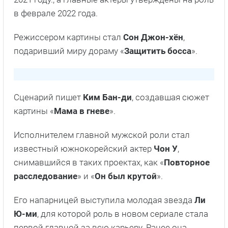
в феврале 2022 года.
Режиссером картины стал
Сон Джон-хён
,
подаривший миру дораму «
Защитить босса
».
Сценарий пишет
Ким Бан-ди
, создавшая сюжет
картины «
Мама в гневе
».
Исполнителем главной мужской роли стал
известный южнокорейский актер
Чон У
,
снимавшийся в таких проектах, как «
Повторное
расследование
» и «
Он был крутой
».
Его напарницей выступила молодая звезда
Ли
Ю-ми
, для которой роль в новом сериале стала
первой главной за всю карьеру. Ранее она