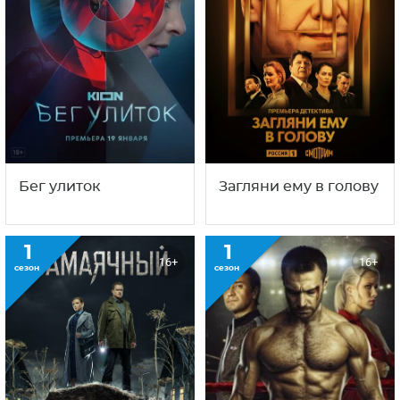
Бег улиток
Загляни ему в голову
1
1
16+
16+
сезон
сезон