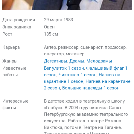
Дата рождения
29 марта 1983
Знак зодиака
Овен
Рост
185 см
Карьера
Актер, режиссер, сценарист, продюсер,
оператор, мотажер
Жанры
Детективы
,
Драмы
,
Мелодрамы
Известные
Бег улиток 1 сезон
,
Фальшивый флаг 1
работы
сезон
,
Чикатило 1 сезон
,
Нагиев на
карантине 1 сезон
,
Нагиев на карантине
2 сезон
,
Большие надежды 1 сезон
Интересные
В детстве ходил в театральную школу
факты
«Глобус». В 2004 году окончил Санкт-
Петербургскую академию театрального
искусства. Работал в театре Романа
Виктюка, потом в Театре на Таганке.