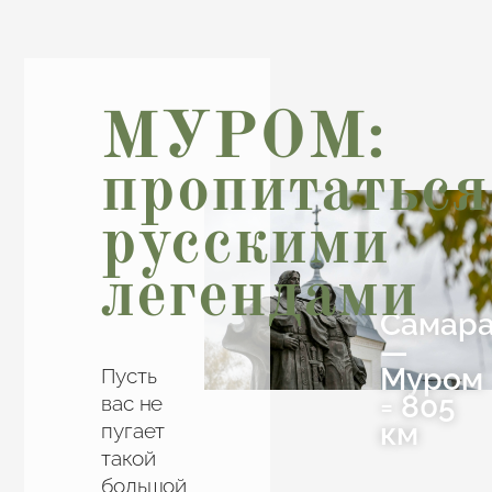
МУРОМ:
пропитаться
русскими
легендами
Самар
—
Муром
Пусть
= 805
вас не
км
пугает
такой
большой