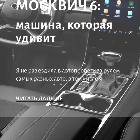
МОСКВИЧ 6:
машина, которая
удивит
Я не раз ездила в автопробеги за рулем
самых разных авто, в том числе и
отечественной сборки. Но, как
выяснилось, Москвич-6 выгодно
ЧИТАТЬ ДАЛЬШЕ
отличается на общем фоне. И в первую
очередь мне, как представительнице
слабого пола, важно отметить, какой он
классный внутри. Удобные
эргономичные сиденья, вместительный