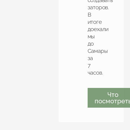
создавать
заторов.
В
итоге
доехали
мы
до
Самары
за
7
часов.
Что
посмотрет