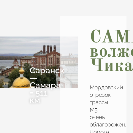
САМ
волж
Чика
Саранск
—
Самара
Мордовский
= 511
отрезок
км
трассы
М5
очень
облагорожен.
Дорога