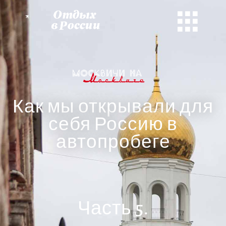
Как мы открывали для
себя Россию в
автопробеге
Часть 5.