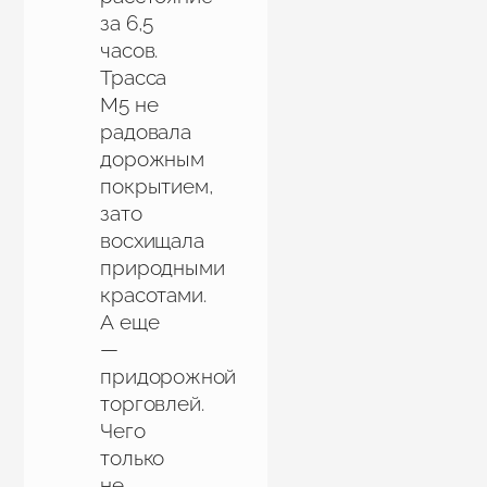
за 6,5
часов.
Трасса
М5 не
радовала
дорожным
покрытием,
зато
восхищала
природными
красотами.
А еще
—
придорожной
торговлей.
Чего
только
не