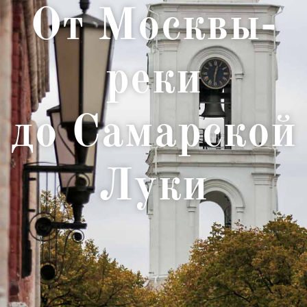
От Москвы-
реки
до Самарской
Луки