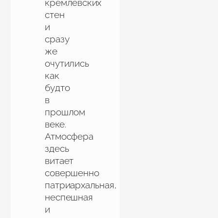
кремлевских
— Хороший автомобиль. Надо брать!
стен
и
сразу
же
очутились
как
будто
в
прошлом
веке.
Атмосфера
здесь
витает
совершенно
патриархальная,
неспешная
и