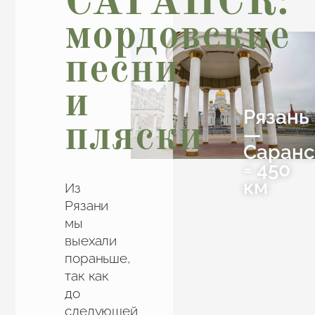
САРАНСК:
мордовские
песни
и
Рязань
пляски
—
Саранс
= 450
км
Из
Рязани
мы
выехали
пораньше,
так как
до
следующей