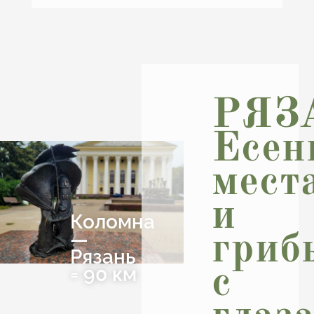
РЯЗ
Есен
мест
и
Коломна
—
гриб
Рязань
= 90 км
с