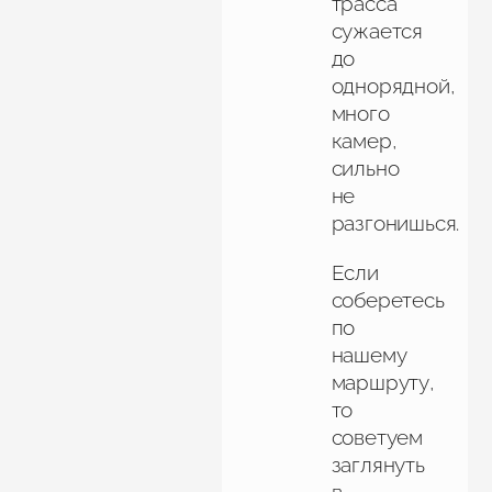
трасса
сужается
до
однорядной,
много
камер,
сильно
не
разгонишься.
Если
соберетесь
по
нашему
маршруту,
то
советуем
заглянуть