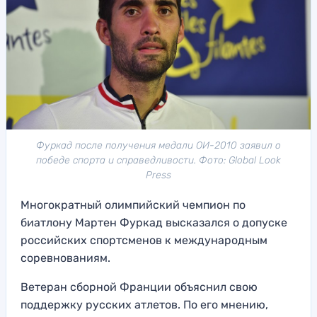
Фуркад после получения медали ОИ-2010 заявил о
победе спорта и справедливости. Фото: Global Look
Press
Многократный олимпийский чемпион по
биатлону Мартен Фуркад высказался о допуске
российских спортсменов к международным
соревнованиям.
Ветеран сборной Франции объяснил свою
поддержку русских атлетов. По его мнению,