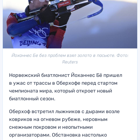
Йоханнес Бе без проблем взял золото в пасьюте. Фото:
Reuters
Норвежский биатлонист Йоханнес Бё пришел
в ужас от трассы в Оберхофе перед стартом
чемпионата мира, который откроет новый
биатлонный сезон.
Оберхоф встретил лыжников с дырами возле
ковриков на огневом рубеже, неровным
снежным покровом и неопытными
организаторами. Обстановка настолько