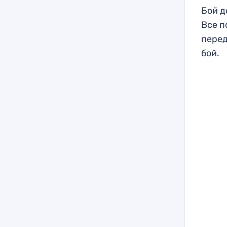
Бой д
Все п
перед
бой.