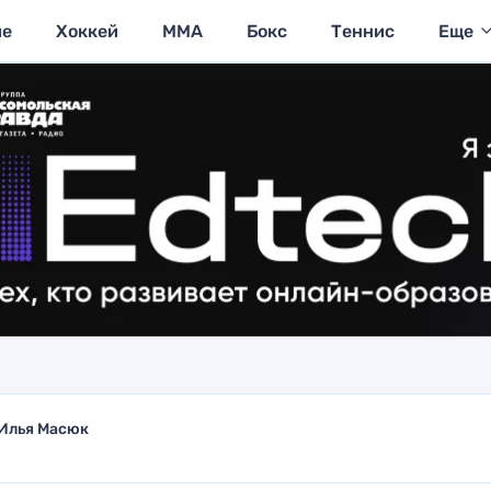
ие
Хоккей
MMA
Бокс
Теннис
Еще
Илья Масюк