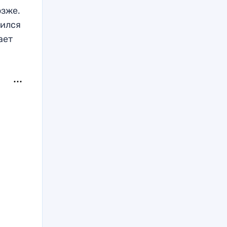
озже.
нился
ает