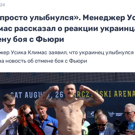
024
 просто улыбнулся». Менеджер У
мас рассказал о реакции украинц
ену боя с Фьюри
ер Усика Климас заявил, что украинец улыбнулся
на новость об отмене боя с Фьюри