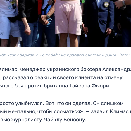
ндр Усик одержал 21-ю победу на профессиональном ринге. Фото: 
Климас, менеджер украинского боксера Александр
, рассказал о реакции своего клиента на отмену
ьного боя против британца Тайсона Фьюри.
росто улыбнулся. Вот что он сделал. Он слишком
ый ментально, чтобы сломаться», — заявил Климас 
вью журналисту Майклу Бенсону.