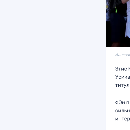
Алекса
Эгис 
Усика
титул
«Он п
сильн
интер