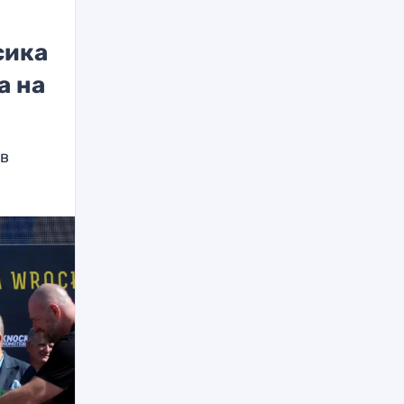
сика
а на
 в