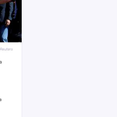
Reuters
а
в