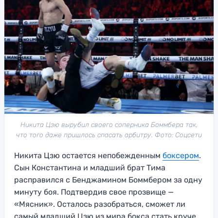
Никита Цзю вырубил своего соперника Боммбера так,
что того даже пришлось спасать арбитру. Фото: Соцсети
Никита Цзю остается непобежденным
боксером
.
Сын Константина и младший брат Тима
расправился с Бенджамином Боммбером за одну
минуту боя. Подтвердив свое прозвище —
«Мясник». Осталось разобраться, сможет ли
самый младший Цзю из мира бокса стать круче