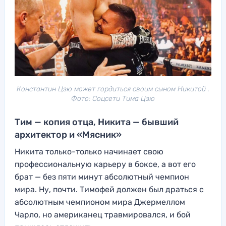
Константин Цзю может гордиться своим сыном Никитой .
Фото: Соцсети Тима Цзю
Тим — копия отца, Никита — бывший
архитектор и «Мясник»
Никита только-только начинает свою
профессиональную карьеру в боксе, а вот его
брат — без пяти минут абсолютный чемпион
мира. Ну, почти. Тимофей должен был драться с
абсолютным чемпионом мира Джермеллом
Чарло, но американец травмировался, и бой