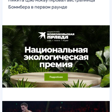
Никита Цзю нокаутировал австралийца
Боммбера в первом раунде