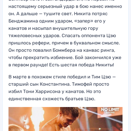
настоящему серьезный удар в бою нанес именно
он. А дальше — тушите свет. Никита потряс
Бенджамина одним ударом, «запер» его у
канатов и насыпал внушительную гору
тяжеловесных ударов. Спасать оппонента Цзю
пришлось рефери, причем в буквальном смысле.
Он просто повалил Боммбера на канвас ринга,
чтобы прекратить избиение. Бой закончился уже
в первом раунде! Есть шестая победа Никиты!
В марте в похожем стиле победил и Тим Цзю —
старший сын Константина. Тимофей просто
избил Тони Харрисона у канатов. Но это
единственная схожесть братьев Цзю.