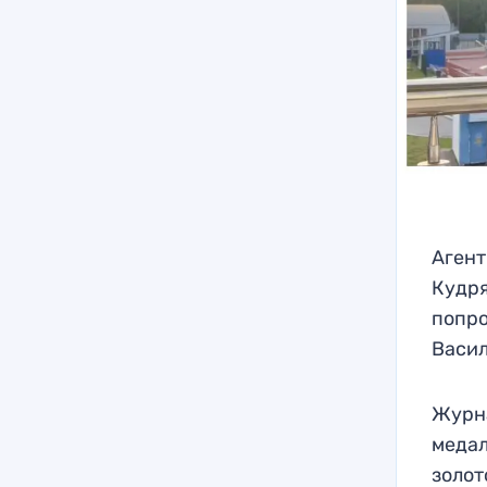
Агент
Кудря
попро
Васил
Журна
медал
золот