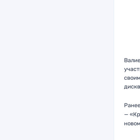
Валие
участ
своим
диск
Ранее
— «Кр
ново