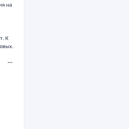
ия на
т. К
зовых.