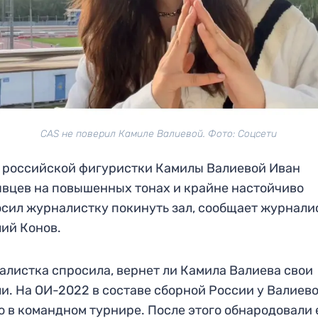
САS не поверил Камиле Валиевой. Фото: Соцсети
 российской фигуристки Камилы Валиевой Иван
вцев на повышенных тонах и крайне настойчиво
сил журналистку покинуть зал, сообщает журнали
ий Конов.
листка спросила, вернет ли Камила Валиева свои
и. На ОИ-2022 в составе сборной России у Валиев
о в командном турнире. После этого обнародовали 