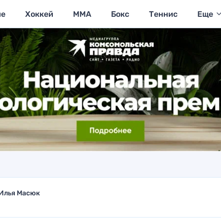
ие
Хоккей
MMA
Бокс
Теннис
Еще
Илья Масюк