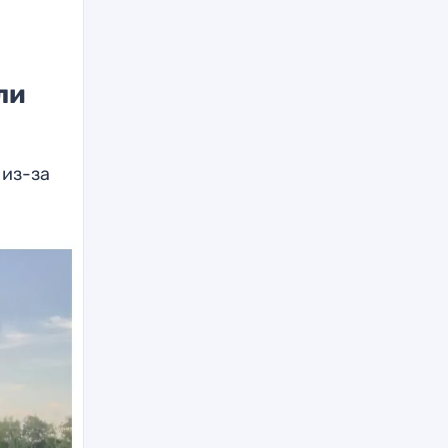
ли
 из-за