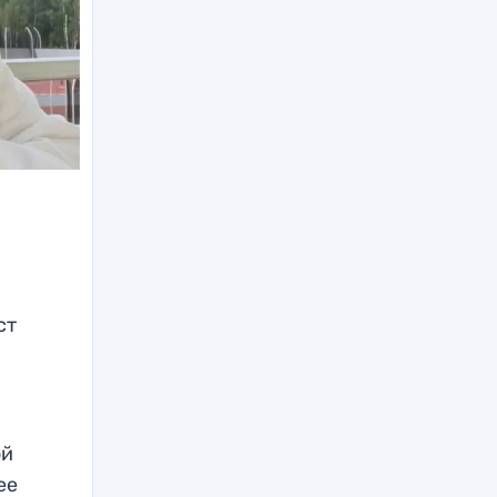
ст
ой
ее