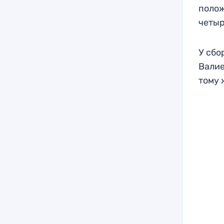
полож
четыр
У сбо
Валие
тому 