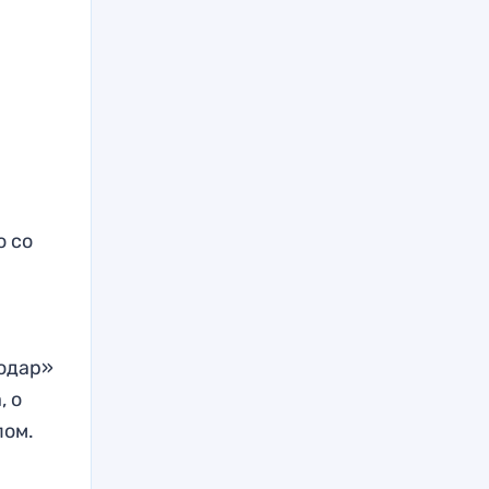
о со
одар»
, о
пом.