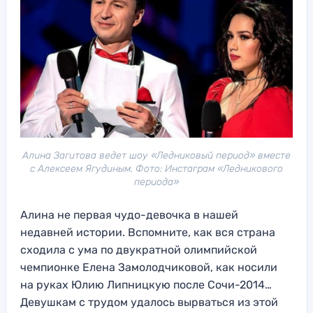
Алина Загитова ведет шоу «Ледниковый период» вместе
с Алексеем Ягудиным. Фото: Инстаграм «Ледникового
периода»
Алина не первая чудо-девочка в нашей
недавней истории. Вспомните, как вся страна
сходила с ума по двукратной олимпийской
чемпионке Елена Замолодчиковой, как носили
на руках Юлию Липницкую после Сочи-2014…
Девушкам с трудом удалось вырваться из этой