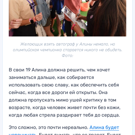
Желающих взять автограф у Алины немало, но
олимпийская чемпионка старается никого не обидеть.
Фото:
В свои 19 Алина должна решить, чем хочет
заниматься дальше, как собирается
использовать свою славу, как обеспечить себя
сейчас, когда все дороги ей открыты. Она
должна пропускать мимо ушей критику в том
возрасте, когда человек живет почти без кожи,
когда любая стрела раздирает тебя до сердца.
Это сложно, это почти нереально.
Алина будет
нервничать
. Будет думать, что ее травят. Будет