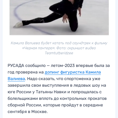
Камила Валиева будет катать под саундтрек к фильму
«Черная пантера». Фото: скриншот видео
Teamtutberidzee
РУСАДА сообщило — летом-2023 впервые была за
год проверена на
допинг фигуристка Камила
Валиева
. Надо сказать, что спортсменка уже
завершила свои выступления в ледовых шоу на
юге России у Татьяны Навки и попрощалась с
болельщиками вплоть до контрольных прокатов
сборной России, которые пройдут в середине
сентября в Москве.