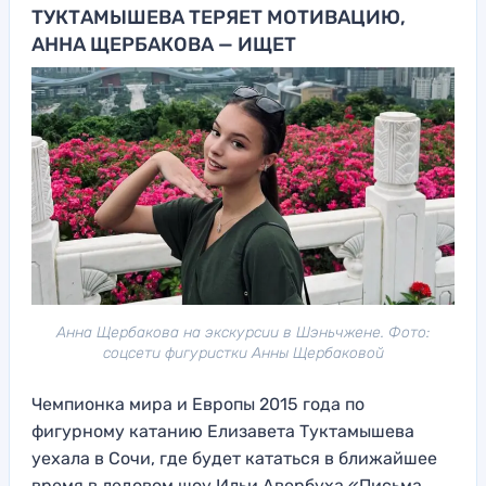
ТУКТАМЫШЕВА ТЕРЯЕТ МОТИВАЦИЮ,
АННА ЩЕРБАКОВА — ИЩЕТ
Анна Щербакова на экскурсии в Шэньчжене. Фото:
соцсети фигуристки Анны Щербаковой
Чемпионка мира и Европы 2015 года по
фигурному катанию Елизавета Туктамышева
уехала в Сочи, где будет кататься в ближайшее
время в ледовом шоу Ильи Авербуха «Письма