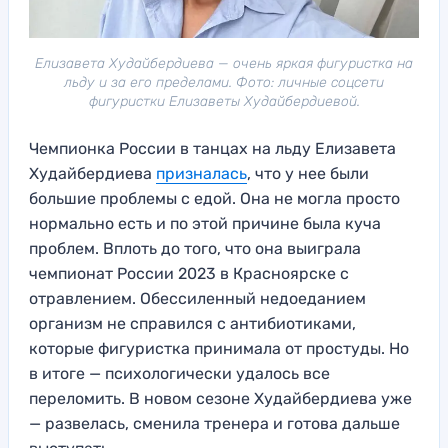
Елизавета Худайбердиева — очень яркая фигуристка на
льду и за его пределами. Фото: личные соцсети
фигуристки Елизаветы Худайбердиевой.
Чемпионка России в танцах на льду Елизавета
Худайбердиева
призналась
, что у нее были
большие проблемы с едой. Она не могла просто
нормально есть и по этой причине была куча
проблем. Вплоть до того, что она выиграла
чемпионат России 2023 в Красноярске с
отравлением. Обессиленный недоеданием
организм не справился с антибиотиками,
которые фигуристка принимала от простуды. Но
в итоге — психологически удалось все
переломить. В новом сезоне Худайбердиева уже
— развелась, сменила тренера и готова дальше