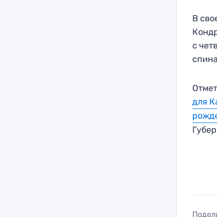
В сво
Кондр
с чет
спина
Отмет
для К
рожд
Губе
Подел