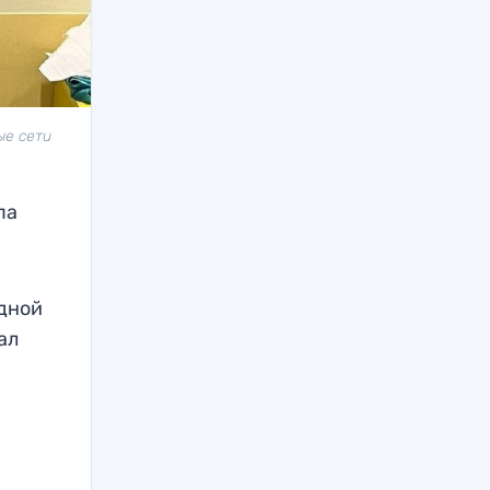
ые сети
па
одной
ал