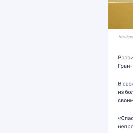
Кондра
Росси
Гран-
В сво
из бо
своим
«Спас
непро