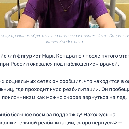
тюку пришлось обратиться за помощью к врачам. Фото: Социальн
Марка Кондратюка
йский фигурист Марк Кондратюк после пятого эта
при России оказался под наблюдением врачей.
их социальных сетях он сообщил, что находится в 
льниц, где проходит курс реабилитации. Он пообещ
 поклонникам как можно скорее вернуться на лед.
ибо большое всем за поддержку! Нахожусь на
должительной реабилитации, скоро вернусь!» —