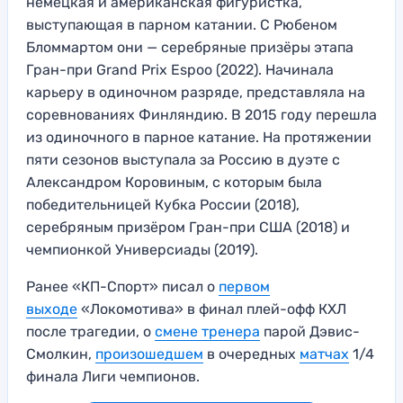
немецкая и американская фигуристка,
выступающая в парном катании. С Рюбеном
Бломмартом они — серебряные призёры этапа
Гран-при Grand Prix Espoo (2022). Начинала
карьеру в одиночном разряде, представляла на
соревнованиях Финляндию. В 2015 году перешла
из одиночного в парное катание. На протяжении
пяти сезонов выступала за Россию в дуэте с
Александром Коровиным, с которым была
победительницей Кубка России (2018),
серебряным призёром Гран-при США (2018) и
чемпионкой Универсиады (2019).
Ранее «КП-Спорт» писал о
первом
выходе
«Локомотива» в финал плей-офф КХЛ
после трагедии, о
смене тренера
парой Дэвис-
Смолкин,
произошедшем
в очередных
матчах
1/4
финала Лиги чемпионов.