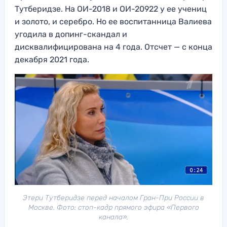
Тутберидзе. На ОИ-2018 и ОИ-20922 у ее учениц
и золото, и серебро. Но ее воспитанница Валиева
угодила в допинг-скандал и
дисквалифицирована на 4 года. Отсчет — с конца
декабря 2021 года.
Этери Тутберидзе перед началом Гран-При России в
Москве. Фото: стоп-кадр прямого эфира «Первого
канала».