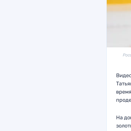
Рос
Видео
Татья
время
проде
На до
золот