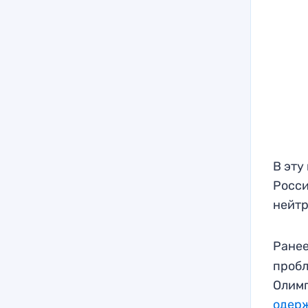
В эту
Росси
нейтр
Ранее
пробл
Олимп
одер