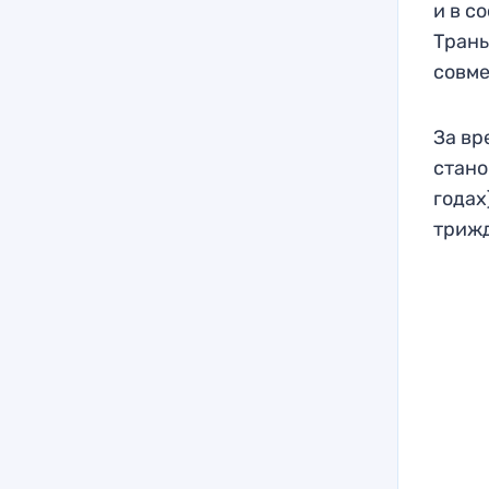
и в с
Трань
совме
За вр
стано
годах
трижд