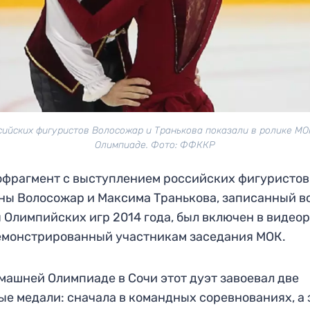
сийских фигуристов Волосожар и Транькова показали в ролике МО
Олимпиаде. Фото: ФФККР
фрагмент с выступлением российских фигуристов
ны Волосожар и Максима Транькова, записанный в
 Олимпийских игр 2014 года, был включен в видеор
монстрированный участникам заседания МОК.
машней Олимпиаде в Сочи этот дуэт завоевал две
ые медали: сначала в командных соревнованиях, а 