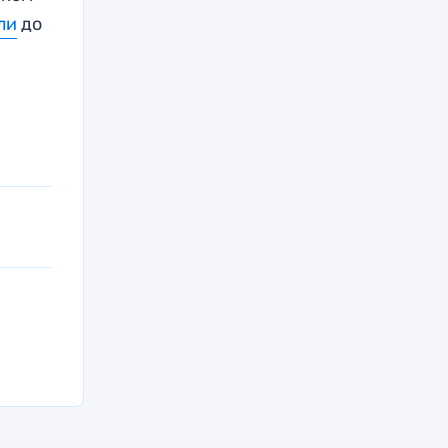
ли
до