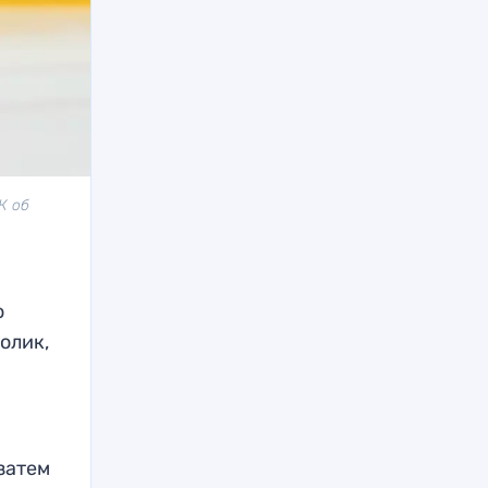
К об
о
олик,
затем