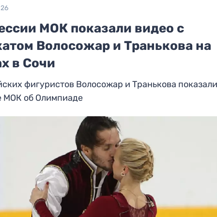
026
сессии МОК показали видео с
катом Волосожар и Транькова на
х в Сочи
ских фигуристов Волосожар и Транькова показали
е МОК об Олимпиаде