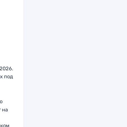
-2026.
х под
о
 на
ском