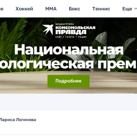
ие
Хоккей
MMA
Бокс
Теннис
Еще
Лариса Логинова