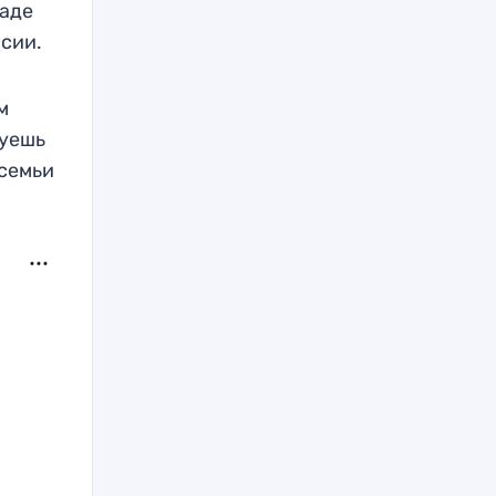
иаде
ссии.
м
буешь
 семьи