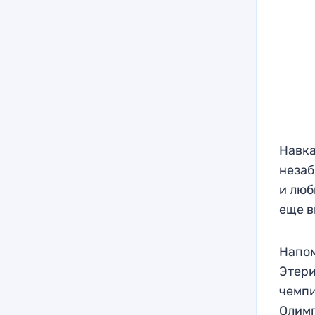
Навка
незаб
и люб
еще в
Напом
Этери
чемпи
Олимп