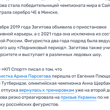
ова стала победительницей чемпионата мира в Са
грала серебро ЧЕ в Минске.
абре 2019 года Загитова объявила о приостановке
ивной карьеры, а с 2021 года она исключена из сос
ой России. Фигуристка два года подряд была вед
ого шоу «Ледниковый период». Загитова также учи
рситете и выступает в различных ледовых шоу.
 «КП Спорт» писал о том, что
истка Арина Парсегова
перешла от Евгения Плюще
 Тутберидзе, олимпийская чемпионка Анна Щерба
 отпуска
вернулась к тренировкам
уже на второй д
ова резко отреагировала на
призыв Украины
по не
ку российских фигуристов.