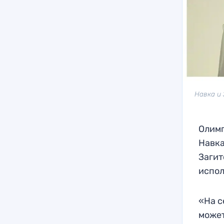
Навка и 
Олимп
Навка
Загит
испол
«На с
может