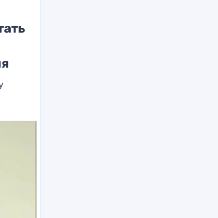
тать
ия
у