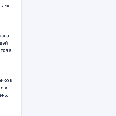
йтаме
тава
ущей
тся в
нко к
кова
ень,