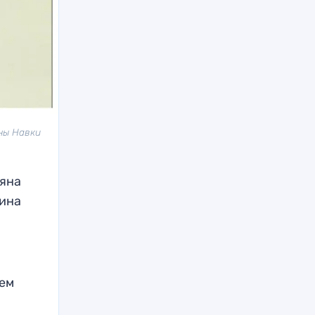
яны Навки
ьяна
лина
чем