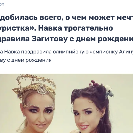
23
добилась всего, о чем может меч
уристка». Навка трогательно
дравила Загитову с днем рожден
на Навка поздравила олимпийскую чемпионку Алин
ву с днем рождения