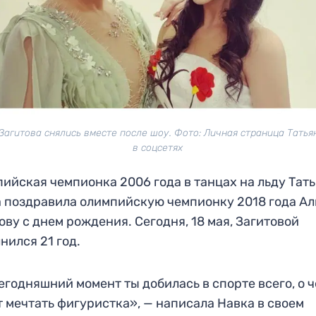
Загитова снялись вместе после шоу. Фото: Личная страница Тать
в соцсетях
ийская чемпионка 2006 года в танцах на льду Тат
 поздравила олимпийскую чемпионку 2018 года А
ову с днем рождения. Сегодня, 18 мая, Загитовой
нился 21 год.
егодняшний момент ты добилась в спорте всего, о 
 мечтать фигуристка», — написала Навка в своем