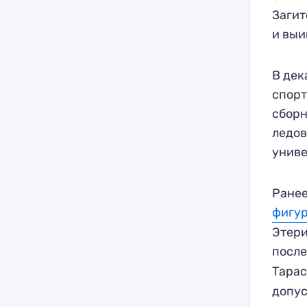
Загит
и выи
В дек
спорт
сборн
ледов
униве
Ранее
фигур
Этери
после
Тарас
допус