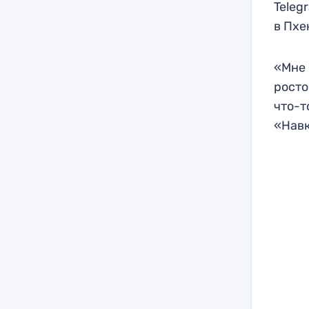
Teleg
в Пхе
«Мне 
росто
что-т
«Навк