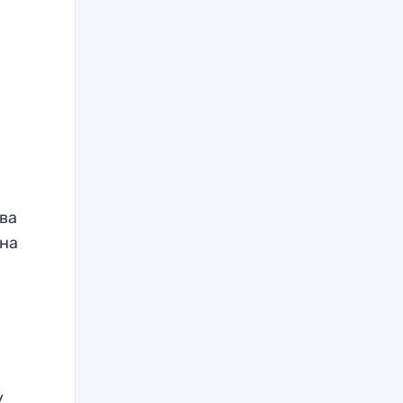
ва
ина
м
у