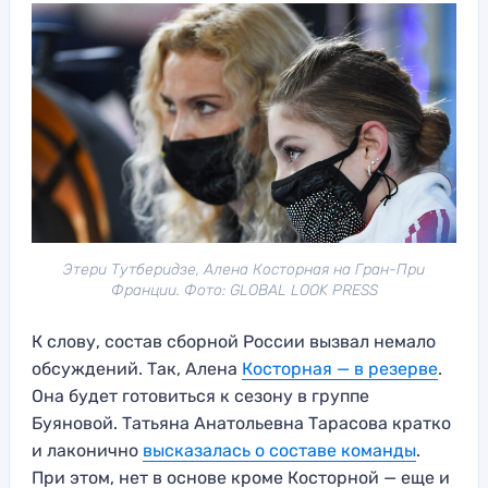
Этери Тутберидзе, Алена Косторная на Гран-При
Франции. Фото: GLOBAL LOOK PRESS
К слову, состав сборной России вызвал немало
обсуждений. Так, Алена
Косторная — в резерве
.
Она будет готовиться к сезону в группе
Буяновой. Татьяна Анатольевна Тарасова кратко
и лаконично
высказалась о составе команды
.
При этом, нет в основе кроме Косторной — еще и