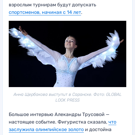
взрослым турнирам будут допускать
спортсменов, начиная с 14 лет
.
Анна Щербакова выступит в Саранске. Фото: GLOBAL
LOOK PRESS
Большое интервью Алекандры Трусовой —
настоящее событие. Фигуристка сказала,
что
заслужила олимпийское золото
и достойна