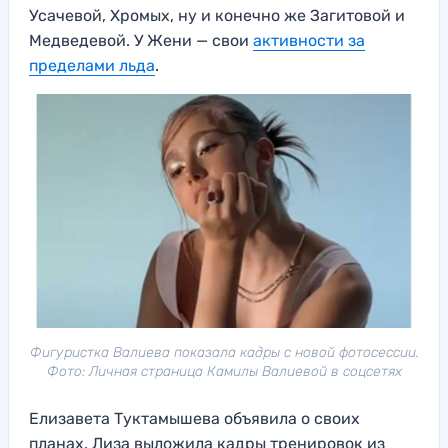
Усачевой, Хромых, ну и конечно же Загитовой и
Медведевой. У Жени — свои
активности за
пределами льда
.
Фигуристка Валиева показала кадры с новой фотосессии.
Фото: Личная страница Камилы Валиевой в соцсетях
Елизавета Туктамышева объявила о своих
планах. Лиза выложила кадры тренировок из