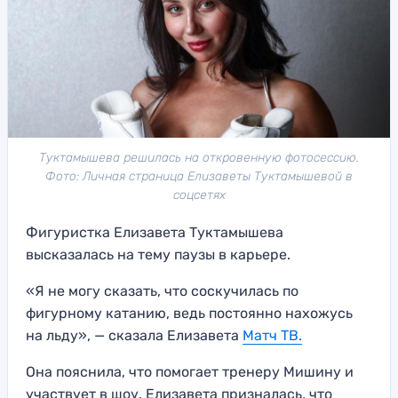
Туктамышева решилась на откровенную фотосессию.
Фото: Личная страница Елизаветы Туктамышевой в
соцсетях
Фигуристка Елизавета Туктамышева
высказалась на тему паузы в карьере.
«Я не могу сказать, что соскучилась по
фигурному катанию, ведь постоянно нахожусь
на льду», — сказала Елизавета
Матч ТВ.
Она пояснила, что помогает тренеру Мишину и
участвует в шоу. Елизавета призналась, что