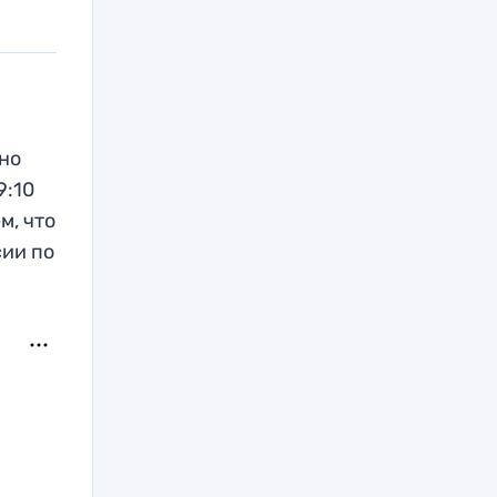
но
9:10
м, что
сии по