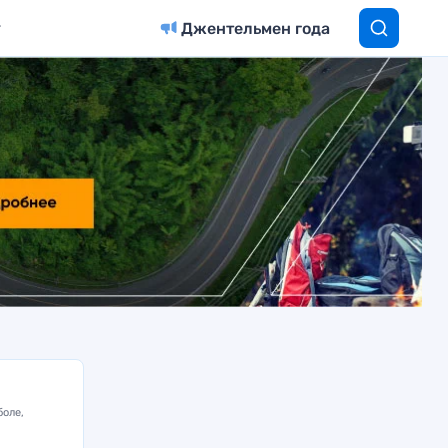
Джентельмен года
боле,