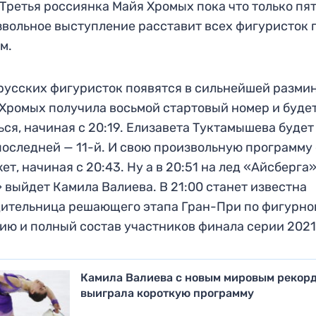
Третья россиянка Майя Хромых пока что только пят
вольное выступление расставит всех фигуристок 
м.
русских фигуристок появятся в сильнейшей размин
Хромых получила восьмой стартовый номер и буде
ься, начиная с 20:19. Елизавета Туктамышева будет
оследней — 11-й. И свою произвольную программу
ет, начиная с 20:43. Ну а в 20:51 на лед «Айсберга»
 выйдет Камила Валиева. В 21:00 станет известна
ительница решающего этапа Гран-При по фигурно
ию и полный состав участников финала серии 2021
Камила Валиева с новым мировым рекор
выиграла короткую программу