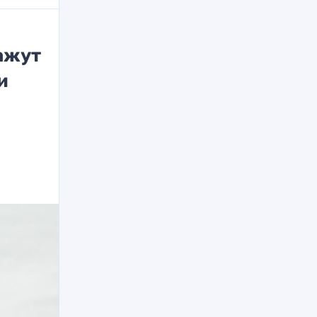
ажут
и
у