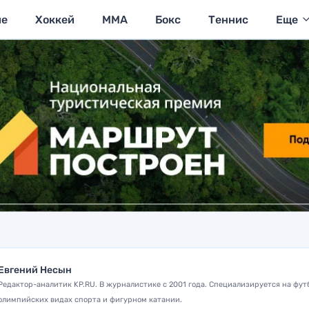
ие
Хоккей
MMA
Бокс
Теннис
Еще
Евгений Несын
Редактор-аналитик KP.RU. В журналистике с 2001 года. Специализируется на фут
олимпийских видах спорта и фигурном катании.