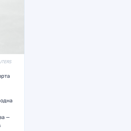
EUTERS
орта
 одна
ва —
з