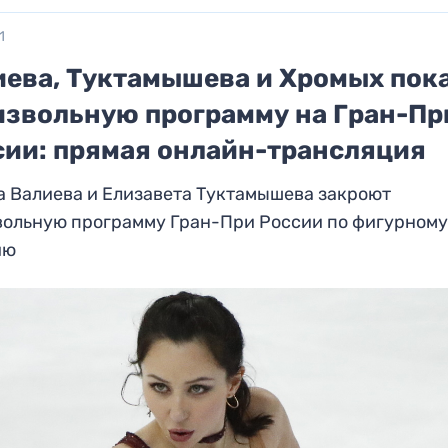
1
иева, Туктамышева и Хромых пок
извольную программу на Гран-Пр
сии: прямая онлайн-трансляция
а Валиева и Елизавета Туктамышева закроют
вольную программу Гран-При России по фигурном
ию