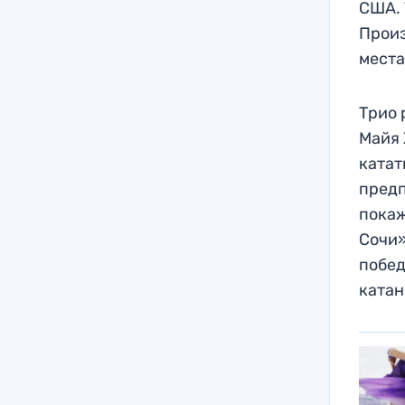
США. 
Произ
места
Трио 
Майя 
катат
предп
покаж
Сочи»
побед
катан