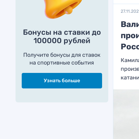
27.11.202
Вал
Бонусы на ставки до
про
100000 рублей
Рос
Получите бонусы для ставок
Камил
на спортивные события
произ
катан
Узнать больше