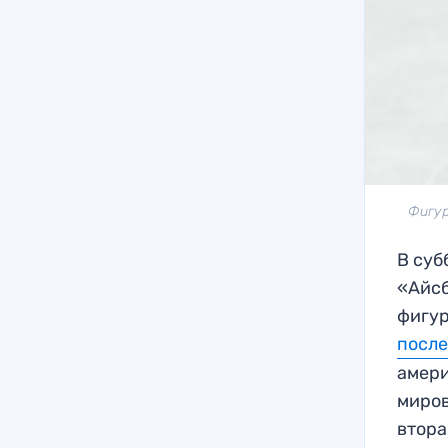
Фигур
В суб
«Айсб
фигур
после
амери
миров
втора