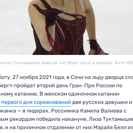
истка Туктамышева заявила, что берет паузу в карьере. Фото: R
боту, 27 ноября 2021 года, в Сочи на льду дворца сп
ерг» пройдет второй день Гран-При России по
ному катанию. В женском одиночном катании
 первого дня соревнований
две русских девушки и
канка — в лидерах. Россиянка Камила Валиева с
ым рекордом победила накануне, Лиза Туктамыше
я, и на приличном отдалении от них Мэрайя Белл и