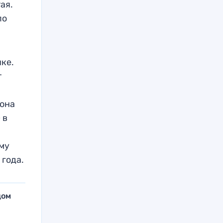
ая.
по
ке.
т
 она
 в
му
 года.
дом