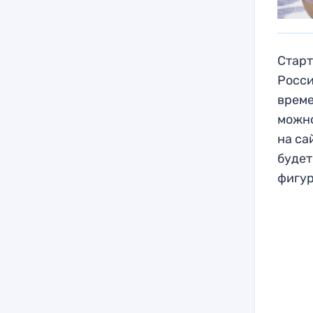
Старт
Росси
време
можно
на са
будет
фигур