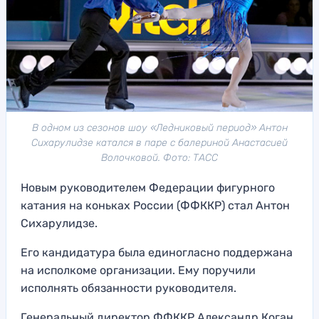
В одном из сезонов шоу «Ледниковый период» Антон
Сихарулидзе катался в паре с балериной Анастасией
Волочковой. Фото: ТАСС
Новым руководителем Федерации фигурного
катания на коньках России (ФФККР) стал Антон
Сихарулидзе.
Его кандидатура была единогласно поддержана
на исполкоме организации. Ему поручили
исполнять обязанности руководителя.
Генеральный директор ФФККР Александр Коган