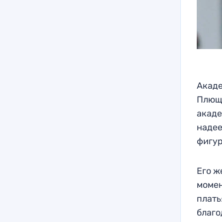
Акаде
Плюще
акаде
надее
фигур
Его ж
момен
плать
благо