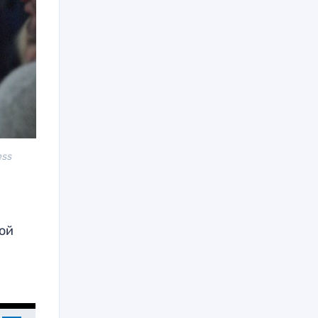
ess
той