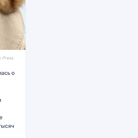
k Press
ась о
и
е
тысяч