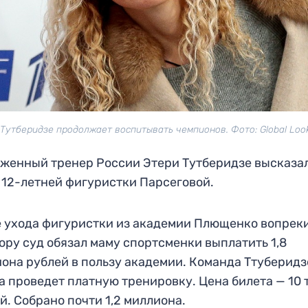
Тутберидзе продолжает воспитывать чемпионов. Фото: Global Loo
женный тренер России Этери Тутберидзе высказал
 12-летней фигуристки Парсеговой.
 ухода фигуристки из академии Плющенко вопрек
ору суд обязал маму спортсменки выплатить 1,8
она рублей в пользу академии. Команда Ттуберидз
а проведет платную тренировку. Цена билета — 10 
й. Собрано почти 1,2 миллиона.