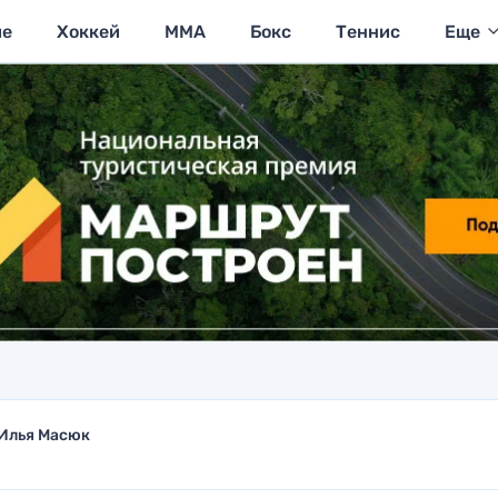
ие
Хоккей
MMA
Бокс
Теннис
Еще
Илья Масюк