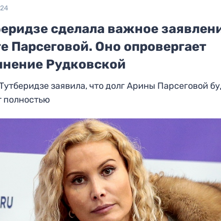
024
беридзе сделала важное заявлени
е Парсеговой. Оно опровергает
инение Рудковской
Тутберидзе заявила, что долг Арины Парсеговой б
т полностью