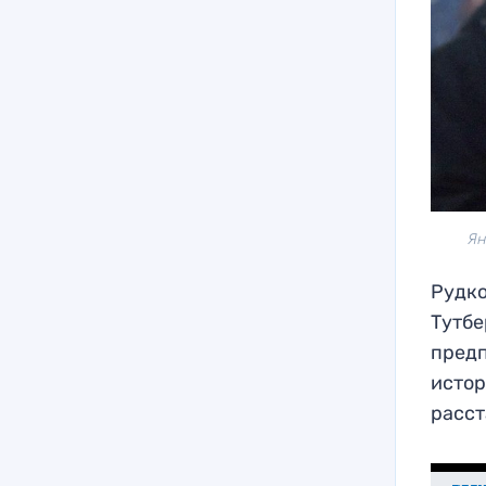
Ян
Рудко
Тутбе
предп
истор
расст