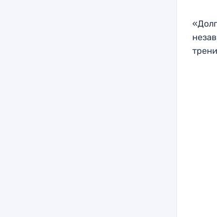
«Долг
незав
трени