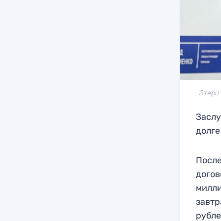
Этери 
Заслу
долге
После
догов
милли
завтр
рубле