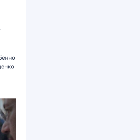
у
бенно
щенко
я