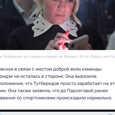
а Рудковская за словом в карман не полезет. Фото: Global Look Pr
вская в связи с жестом доброй воли команды
ридзе не осталась в стороне. Она выразила
оложение, что Тутберидзе просто заработает на э
ии. Она также заявила, что до Парсеговой ранее
авание со спортсменами происходило нормально.