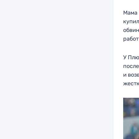
Мама 
купил
обвин
работ
У Плю
после
и воз
жестк