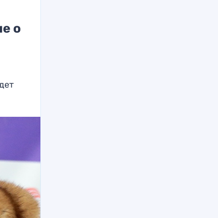
е о
удет