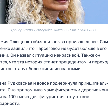
Тренер Этери Тутберидзе. Фото: GLOBAL LOOK PRESS
мия Плющенко объяснилась за произошедшее. Са
нко заявил, что Парсеговой не будет больше в его
мии. Он назвал ситуацию некрасивой. Также он
тся, что эта история станет прецедентом, и перех
истов станут более цивилизованными.
ена Рудковская и вовсе подчеркнула принципиаль
та. Она припомнила маме фигуристки дорогие кон
я за 100 тысяч для фигуристки, отсутствие
дарности.