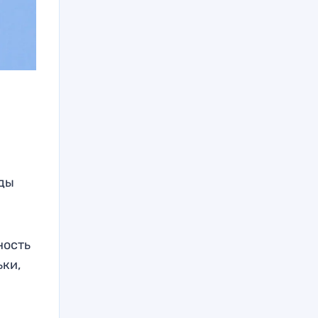
м
оды
ность
ьки,