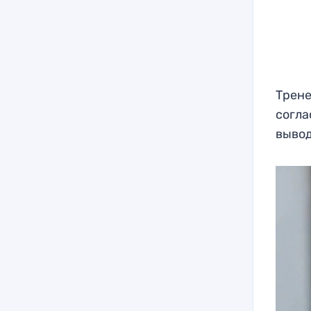
Трене
согла
вывод