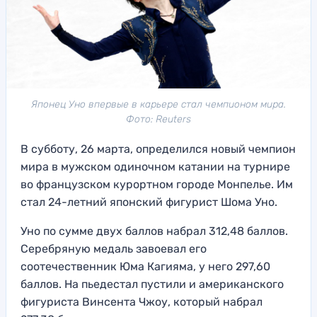
Японец Уно впервые в карьере стал чемпионом мира.
Фото: Reuters
В субботу, 26 марта, определился новый чемпион
мира в мужском одиночном катании на турнире
во французском курортном городе Монпелье. Им
стал 24-летний японский фигурист Шома Уно.
Уно по сумме двух баллов набрал 312,48 баллов.
Серебряную медаль завоевал его
соотечественник Юма Кагияма, у него 297,60
баллов. На пьедестал пустили и американского
фигуриста Винсента Чжоу, который набрал