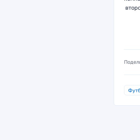
второ
Подел
Фут