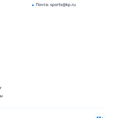
Почта:
sports@kp.ru
т
ры