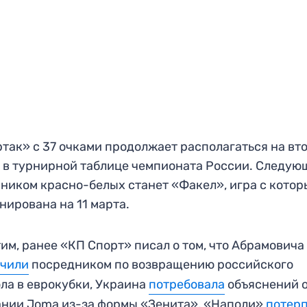
так» с 37 очками продолжает располагаться на вт
 в турнирной таблице чемпионата России. Следу
ником красно-белых станет «Факел», игра с кото
нирована на 11 марта.
им, ранее «КП Спорт» писал о том, что Абрамович
ачили
посредником по возвращению российского
ла в еврокубки, Украина
потребовала
объяснений 
нии Joma из-за формы «Зенита», «Наполи»
потер