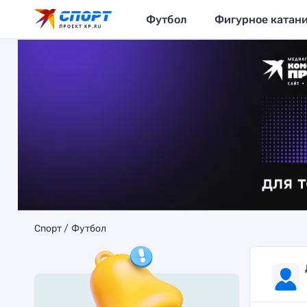
Футбол
Фигурное катан
Спорт
Футбол