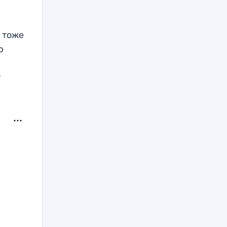
 тоже
р
т