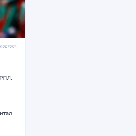
Спартак»
 РПЛ.
читал