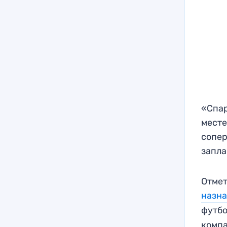
«Спар
месте
сопер
запла
Отмет
назн
футбо
компа