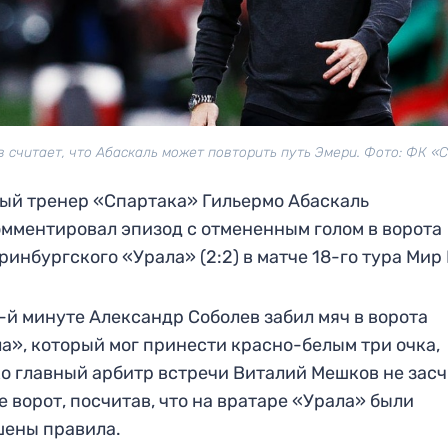
 считает, что Абаскаль может повторить путь Эмери. Фото: ФК «
ый тренер «Спартака» Гильермо Абаскаль
мментировал эпизод с отмененным голом в ворота
ринбургского «Урала» (2:2) в матче 18-го тура Мир
-й минуте Александр Соболев забил мяч в ворота
а», который мог принести красно-белым три очка,
о главный арбитр встречи Виталий Мешков не зас
е ворот, посчитав, что на вратаре «Урала» были
шены правила.