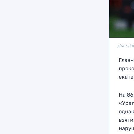
Давыдов
Главн
проко
екате
На 86
«Урал
однак
взяти
нару