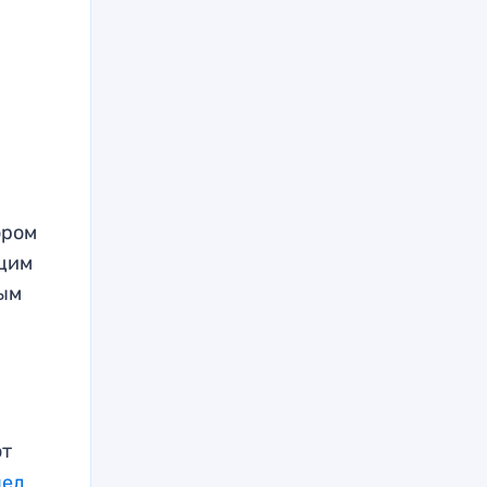
ором
ющим
рым
а
от
пел