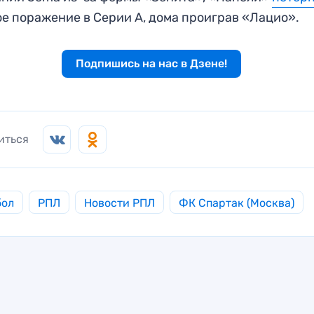
е поражение в Серии А, дома проиграв «Лацио».
Подпишись на нас в Дзене!
иться
бол
РПЛ
Новости РПЛ
ФК Спартак (Москва)