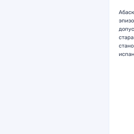
Абаск
эпизо
допус
стара
стано
испан