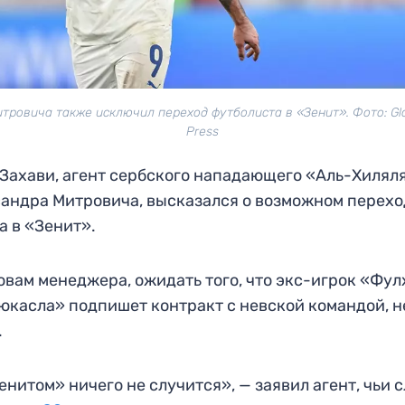
тровича также исключил переход футболиста в «Зенит». Фото: Gl
Press
Захави, агент сербского нападающего «Аль-Хилял
андра Митровича, высказался о возможном перехо
а в «Зенит».
овам менеджера, ожидать того, что экс-игрок «Фу
юкасла» подпишет контракт с невской командой, н
.
енитом» ничего не случится», — заявил агент, чьи 