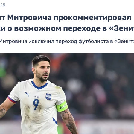
025
нт Митровича прокомментировал
хи о возможном переходе в «Зени
Митровича исключил переход футболиста в «Зенит