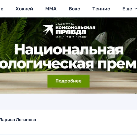
ие
Хоккей
MMA
Бокс
Теннис
Еще
Лариса Логинова