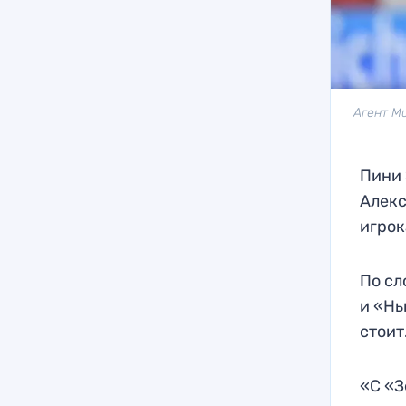
Агент Ми
Пини 
Алекс
игрок
По сл
и «Нь
стоит
«С «З