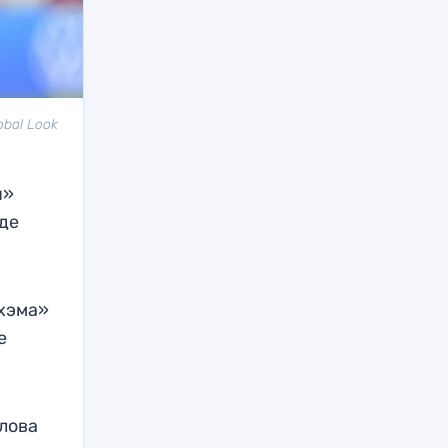
obal Look
я»
де
лхэма»
е
слова