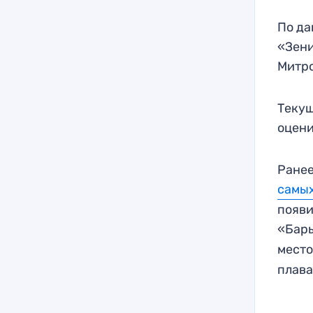
По да
«Зени
Митро
Текущ
оцени
Ранее
самы
появи
«Бар
место
плава