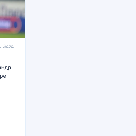
 Global
андр
дре