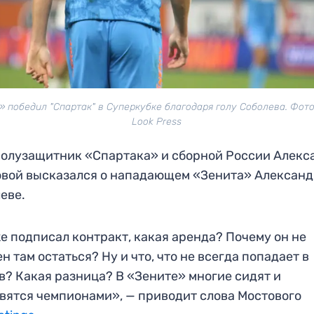
» победил "Спартак" в Суперкубке благодаря голу Соболева. Фото:
Look Press
олузащитник «Спартака» и сборной России Алекс
вой высказался о нападающем «Зенита» Алексан
еве.
е подписал контракт, какая аренда? Почему он не
н там остаться? Ну и что, что не всегда попадает в
в? Какая разница? В «Зените» многие сидят и
вятся чемпионами», — приводит слова Мостового