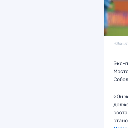
«Зенит
Экс-п
Мосто
Собол
«Он ж
долже
соста
стано