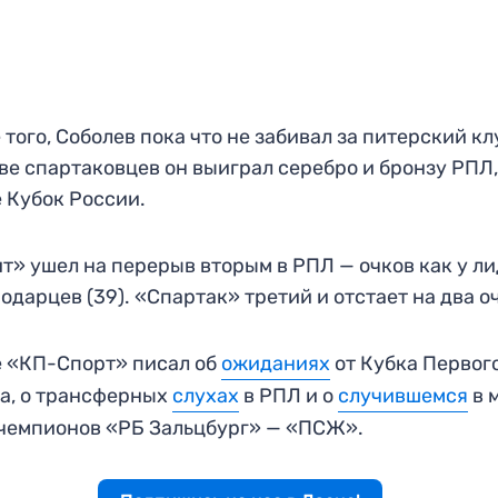
 того, Соболев пока что не забивал за питерский кл
ве спартаковцев он выиграл серебро и бронзу РПЛ,
 Кубок России.
т» ушел на перерыв вторым в РПЛ — очков как у л
одарцев (39). «Спартак» третий и отстает на два о
 «КП-Спорт» писал об
ожиданиях
от Кубка Первог
а, о трансферных
слухах
в РПЛ и о
случившемся
в 
чемпионов «РБ Зальцбург» — «ПСЖ».