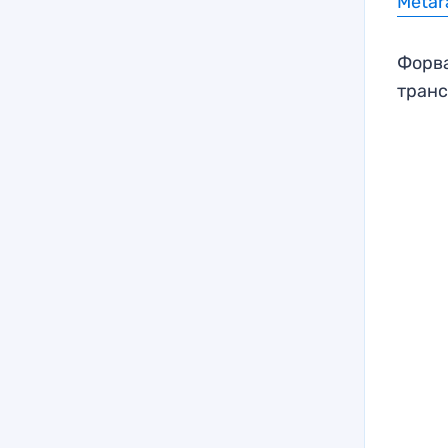
Metar
Форва
транс