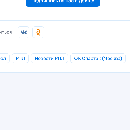
Подпишись на нас в Дзене!
иться
бол
РПЛ
Новости РПЛ
ФК Спартак (Москва)