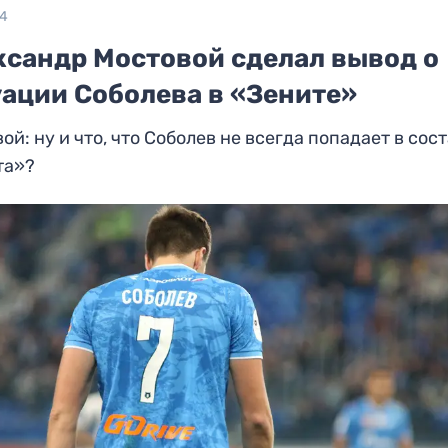
24
ксандр Мостовой сделал вывод о
уации Соболева в «Зените»
ой: ну и что, что Соболев не всегда попадает в сос
та»?