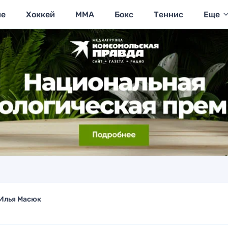
ие
Хоккей
MMA
Бокс
Теннис
Еще
Илья Масюк