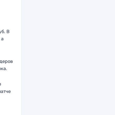
уб. В
 а
идеров
чка.
о
матче