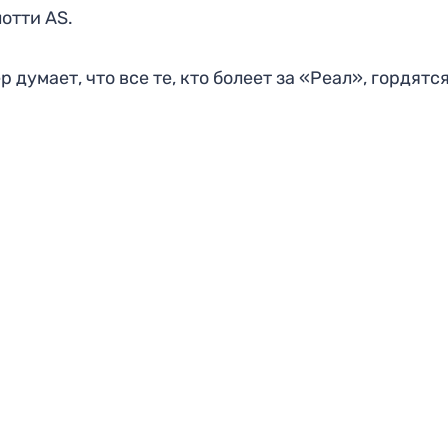
отти AS.
р думает, что все те, кто болеет за «Реал», гордятс