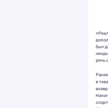
«Реал
допол
был д
неодн
речь 
Ране
в тов
возвр
Након
спорт