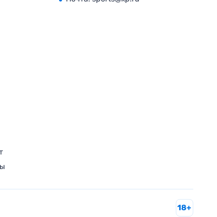
т
ры
18+