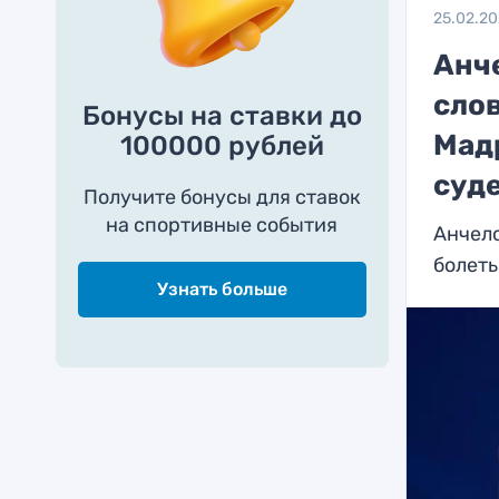
25.02.2
Анче
слов
Бонусы на ставки до
Мад
100000 рублей
суд
Получите бонусы для ставок
на спортивные события
Анчело
болеть
Узнать больше