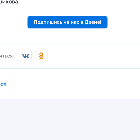
шикова.
Подпишись на нас в Дзене!
иться
бол