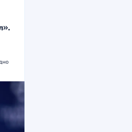
л».
ыдно