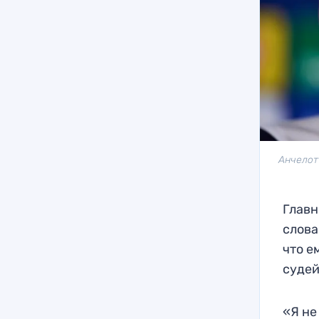
Анчелот
Главн
слова
что е
судей
«Я не