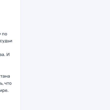
» по
 судьи
ва. И
стана
, что
ире.