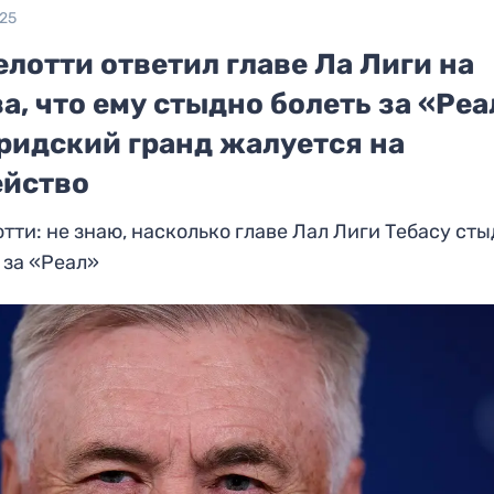
025
лотти ответил главе Ла Лиги на
а, что ему стыдно болеть за «Реа
ридский гранд жалуется на
ейство
тти: не знаю, насколько главе Лал Лиги Тебасу ст
 за «Реал»