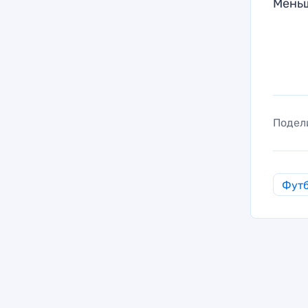
Мень
Подел
Фут