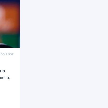
bal Look
 на
шего,