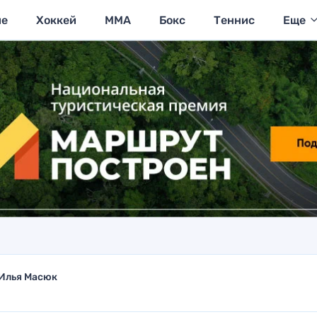
ие
Хоккей
MMA
Бокс
Теннис
Еще
Илья Масюк