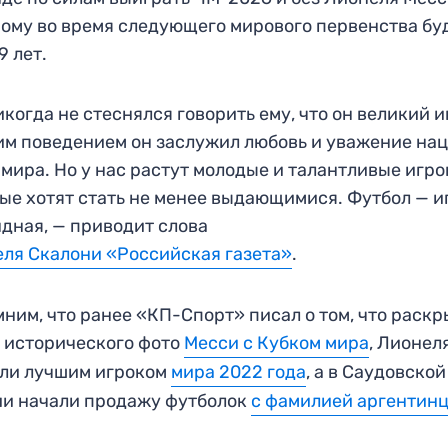
ому во время следующего мирового первенства бу
9 лет.
икогда не стеснялся говорить ему, что он великий 
им поведением он заслужил любовь и уважение нац
 мира. Но у нас растут молодые и талантливые игро
ые хотят стать не менее выдающимися. Футбол — и
дная, — приводит слова
ля Скалони «Российская газета»
.
ним, что ранее «КП-Спорт» писал о том, что раскр
 исторического фото
Месси с Кубком мира
, Лионел
ли лучшим игроком
мира 2022 года
, а в Саудовской
и начали продажу футболок
с фамилией аргентин