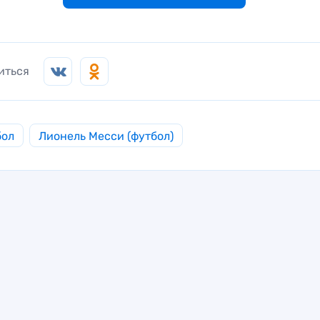
иться
бол
Лионель Месси (футбол)