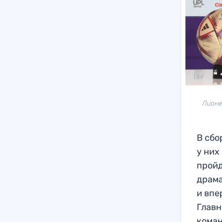
Лионе
В сбо
у них
пройд
драма
и впе
Главн
коман