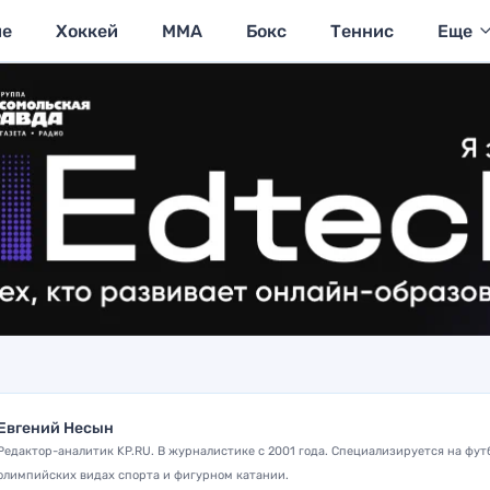
ие
Хоккей
MMA
Бокс
Теннис
Еще
Евгений Несын
Редактор-аналитик KP.RU. В журналистике с 2001 года. Специализируется на фут
олимпийских видах спорта и фигурном катании.