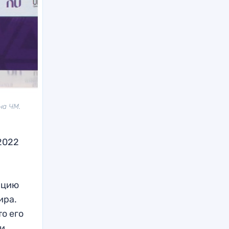
на ЧМ.
2022
нцию
ира.
о его
и.