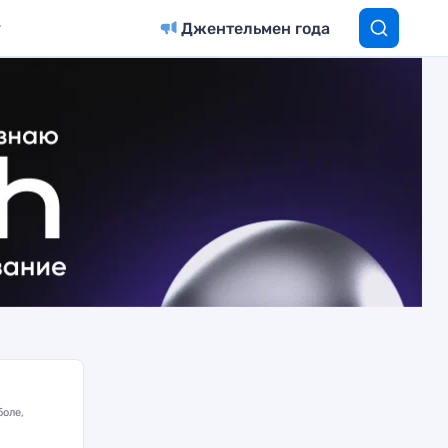
Джентельмен года
боле,