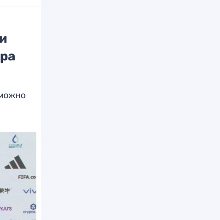
ни
ира
 можно