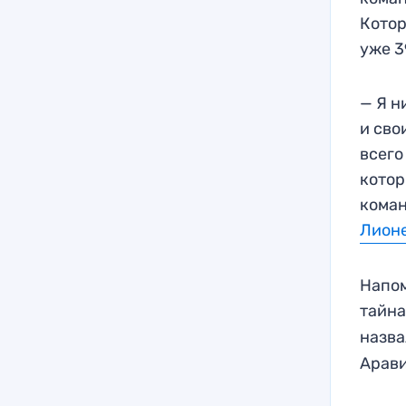
Котор
уже 3
— Я н
и сво
всего
котор
коман
Лионе
Напом
тайна
назва
Арави