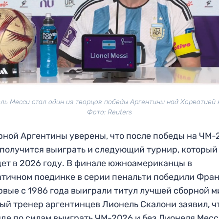
ль Месси стал один из творцов победы Аргентины над Хорватией 
Фото: Reuters
рной Аргентины уверены, что после победы на ЧМ-
 получится выиграть и следующий турнир, который
ет в 2026 году. В финале южноамериканцы в
тичном поединке в серии пенальти победили Фра
рвые с 1986 года выиграли титул лучшей сборной м
ый тренер аргентинцев Лионель Скалони заявил, чт
де по силам выиграть ЧМ-2026 и без Лионеля Месс