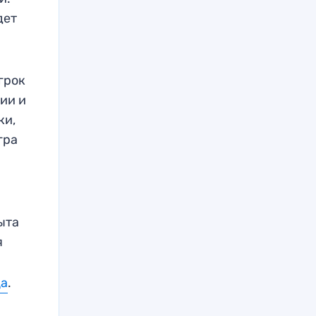
дет
игрок
ии и
ки,
гра
ыта
я
ца
.