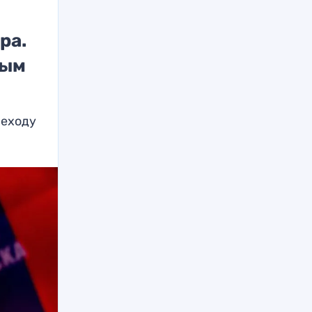
ра.
ным
реходу