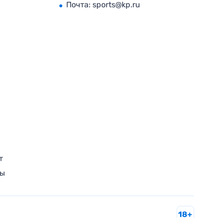
Почта:
sports@kp.ru
т
ры
18+