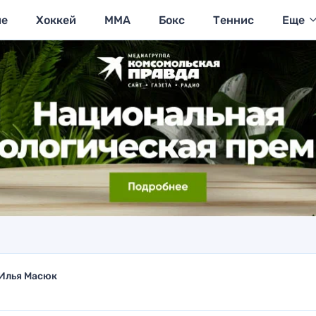
ие
Хоккей
MMA
Бокс
Теннис
Еще
Илья Масюк