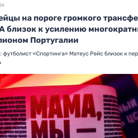
26
ейцы на пороге громкого трансфе
А близок к усилению многократ
пионом Португалии
: футболист «Спортинга» Матеус Рейс близок к пе
А