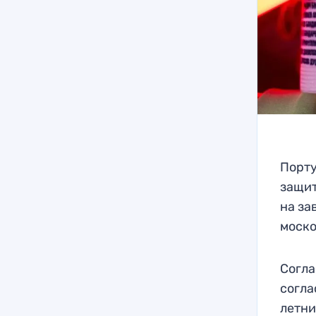
Порту
защит
на за
моск
Согла
согла
летни