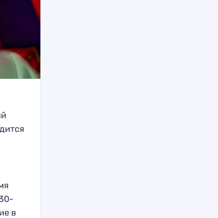
ий
одится
мя
 30-
ие в