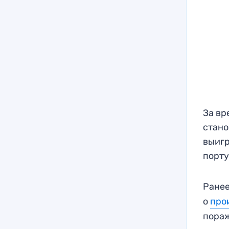
За вр
стано
выигр
порту
Ранее
о
про
пораж