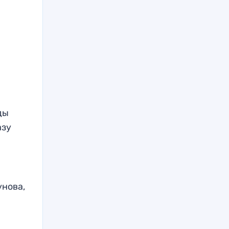
ды
азу
унова,