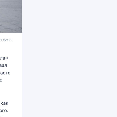
и хуже.
ала»
вал
расте
их
 как
ого,