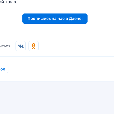
й точке!
Подпишись на нас в Дзене!
иться
бол