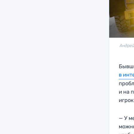
Андрей
Бывши
в инт
пробл
и на 
игрок
— У м
можно