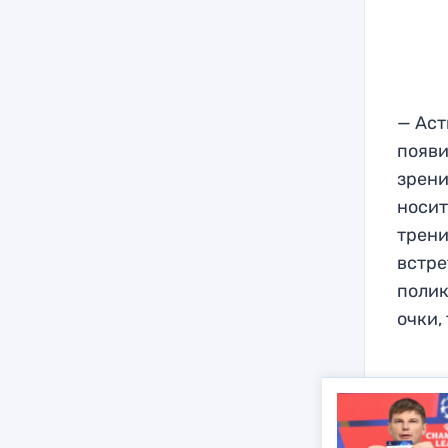
— Аст
появи
зрени
носит
трени
встре
полик
очки,