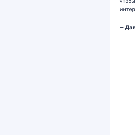
чтобы
интер
— Да