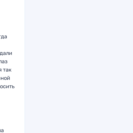
гда
 дали
лаз
я так
чной
носить
на