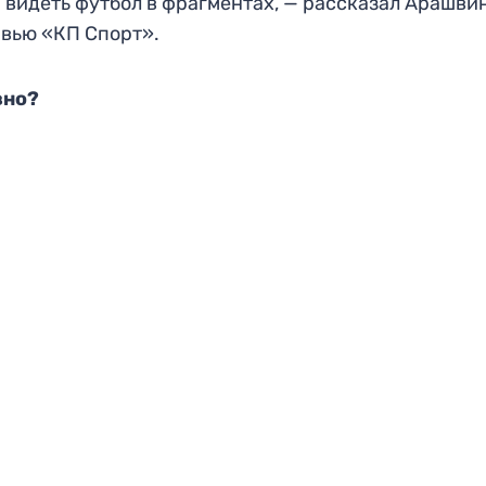
 видеть футбол в фрагментах, — рассказал Арашвин
вью «КП Спорт».
вно?