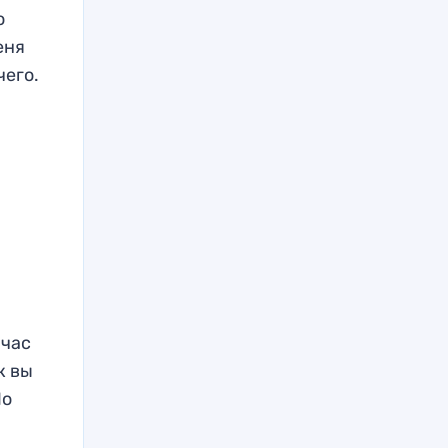
ю
еня
чего.
йчас
к вы
Но