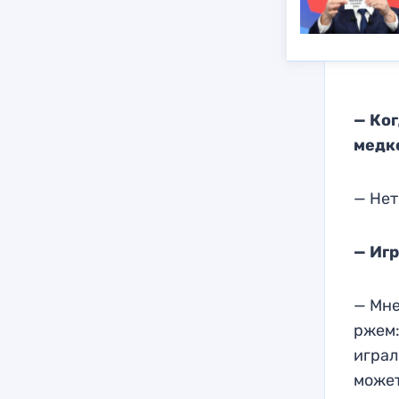
— Ког
медк
— Нет
— Иг
— Мне
ржем:
играл
может