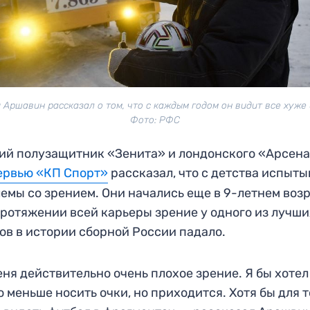
 Аршавин рассказал о том, что с каждым годом он видит все хуже 
Фото: РФС
й полузащитник «Зенита» и лондонского «Арсен
ервью «КП Спорт»
рассказал, что с детства испыты
емы со зрением. Они начались еще в 9-летнем воз
протяжении всей карьеры зрение у одного из лучш
ов в истории сборной России падало.
еня действительно очень плохое зрение. Я бы хотел
 меньше носить очки, но приходится. Хотя бы для т