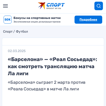
Бонусы на спортивные матчи
50K
Подробнее
Эксклюзивные акции, розыгрыши призов
Спорт
Футбол
02.03.2025
«Барселона» — «Реал Сосьедад»:
как смотреть трансляцию матча
Ла лиги
«Барселона» сыграет 2 марта против
«Реала Сосьедад» в матче Ла лиги