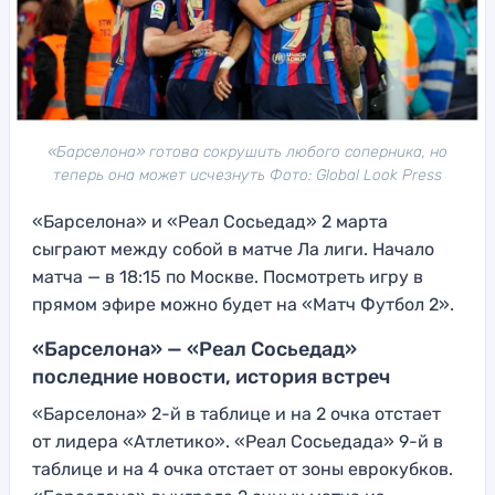
«Барселона» готова сокрушить любого соперника, но
теперь она может исчезнуть Фото: Global Look Press
«Барселона» и «Реал Сосьедад» 2 марта
сыграют между собой в матче Ла лиги. Начало
матча — в 18:15 по Москве. Посмотреть игру в
прямом эфире можно будет на «Матч Футбол 2».
«Барселона» — «Реал Сосьедад»
последние новости, история встреч
«Барселона» 2-й в таблице и на 2 очка отстает
от лидера «Атлетико». «Реал Сосьедада» 9-й в
таблице и на 4 очка отстает от зоны еврокубков.