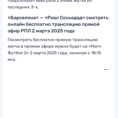
«Барселона» выиграла 2 очных матча из
последних 3-х.
«Барселона» — «Реал Сосьедад» смотреть
онлайн бесплатно трансляцию прямой
эфир РПЛ 2 марта 2025 года
Посмотреть бесплатно прямую трансляцию
матча в прямом эфире можно будет на «Матч
Футбол 2» 2 марта 2025 года, начиная с 18:15
мск.