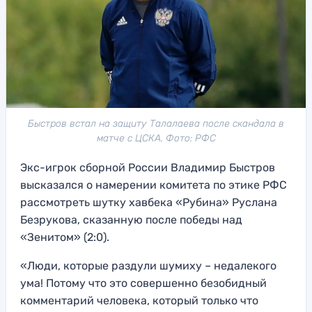
Быстров встал на защиту Талалаева после скандала в
матче с ЦСКА. Фото: РФС
Экс-игрок сборной России Владимир Быстров
высказался о намерении комитета по этике РФС
рассмотреть шутку хавбека «Рубина» Руслана
Безрукова, сказанную после победы над
«Зенитом» (2:0).
«Люди, которые раздули шумиху – недалекого
ума! Потому что это совершенно безобидный
комментарий человека, который только что