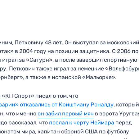
ним, Петковичу 48 лет. Он выступал за московски
так» в 2004 году на позиции защитника. С 2006 по
н играл за «Сатурн», а после завершил спортивную
ру. Петкович также играл за немецкие «Вольфсбур
рнберг», а также в испанской «Мальорке».
 «КП Спорт» писал о том, что
варии» отказались от Криштиану Роналду
, которы
н, что именно
он забил первый мяч
в ворота Уругва
до рассказал, что
послал к черту Неймара
перед
онатом мира, капитан сборной США по футболу