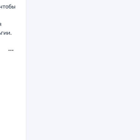
 чтобы
я
ьгии.