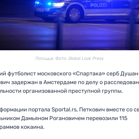
Полиция. Фото: Global Look Press
й футболист московского «Спартака» серб Душан
вич задержан в Амстердаме по делу о расследова
льности организованной преступной группы.
формации портала Sportal.rs, Петкович вместе со с
ьником Дамьяном Рогановичем перевозили 115
раммов кокаина.