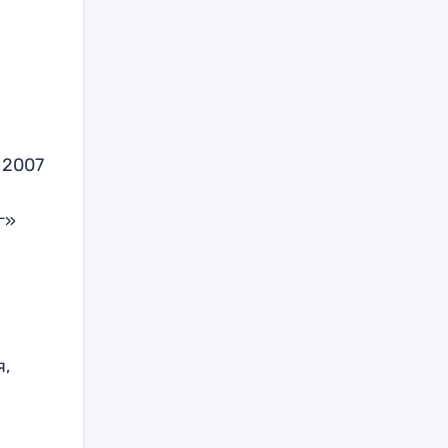
й
 2007
г»
й
я,