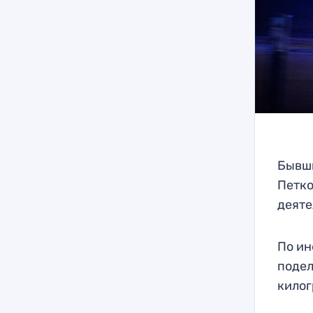
Бывши
Петко
деяте
По ин
подел
килог