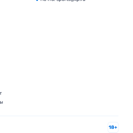
т
ры
18+