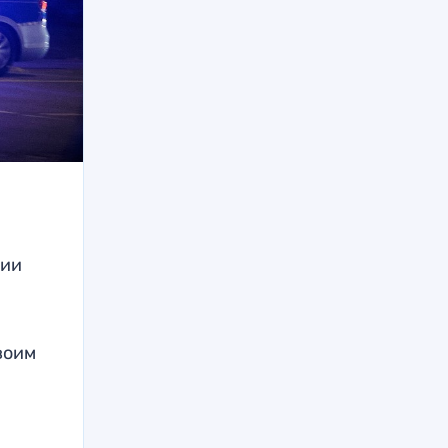
нии
воим