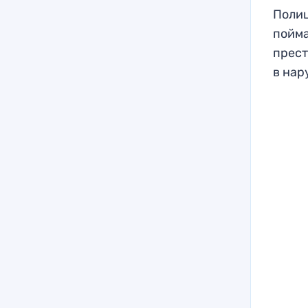
Полиц
пойма
прест
в нар