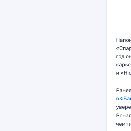
Напом
«Спар
год о
карье
и «Ню
Ранее
в «Ба
увере
Ронал
чемпи