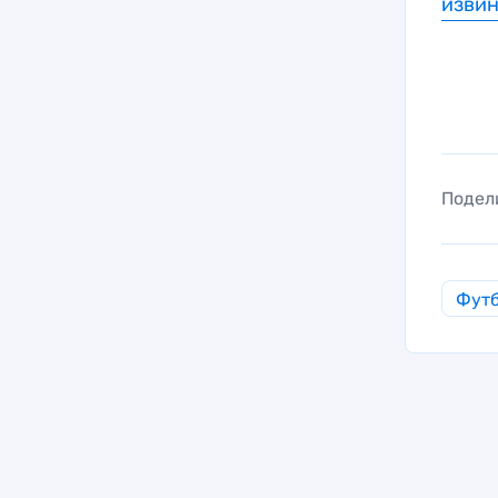
изви
Подел
Фут