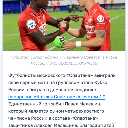
"Спартак" сыграл удачно с "Крыльями Советов" в Кубке
России. Фото: GLOBAL LOOK PRESS
Футболисты московского «Спартака» выиграли
свой первый матч на групповом этапе Кубка
России, обыграв в домашнем поединке
самарские «Крылья Советов» со счетом 1:0
.
Единственный гол забил Павел Мелешин,
который является сыном четырехкратного
чемпиона России в составе «Спартака»
защитника Алексея Мелешина. Благодаря этой