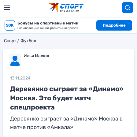
Бонусы на спортивные матчи
50K
Подробнее
Эксклюзивные акции, розыгрыши призов
Спорт
Футбол
Илья Масюк
13.11.2024
Деревянко сыграет за «Динамо»
Москва. Это будет матч
спецпроекта
Деревянко сыграет за «Динамо» Москва в
матче против «Амкала»