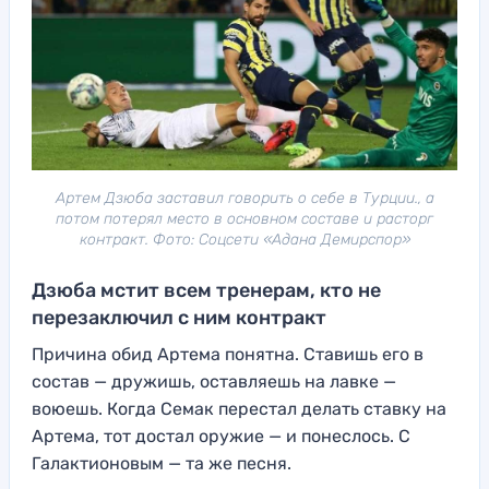
Артем Дзюба заставил говорить о себе в Турции., а
потом потерял место в основном составе и расторг
контракт. Фото: Соцсети «Адана Демирспор»
Дзюба мстит всем тренерам, кто не
перезаключил с ним контракт
Причина обид Артема понятна. Ставишь его в
состав — дружишь, оставляешь на лавке —
воюешь. Когда Семак перестал делать ставку на
Артема, тот достал оружие — и понеслось. С
Галактионовым — та же песня.