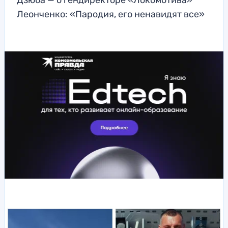
Дзюба — о гендиректоре «Локомотива»
Леонченко: «Пародия, его ненавидят все»