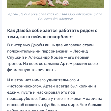
Артем Дзюба уже стал главной звездой «Акрона». Фото:
Соцсети ФК «Акрон»
Как Дзюба собирается работать рядом с
теми, кого сейчас оскорбляет
В интервью Дзюбы лишь два человека стали
положительными персонажами — Леонид
Слуцкий и Александр Ярцев — его первый
тренер. На всех остальных Артем разлил свою
фирменную токсичность.
И в этом нет ничего удивительного и
«исторического». Артем всегда был колким и
едким, пусть и маскировал это под
правдорубство. Такая у него «тяжелая» харизма
и способ выжить в футбольном мире. Чем больше
хейта, тем сильнее Артем.