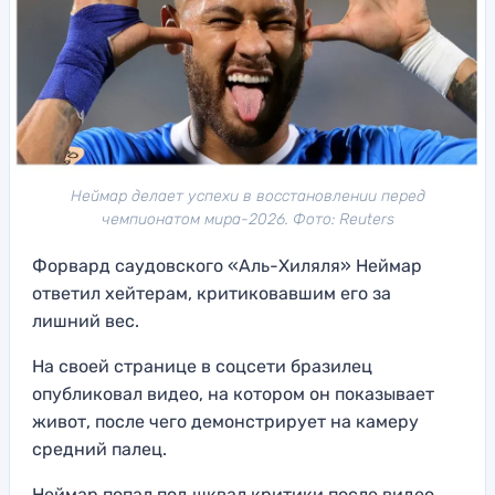
Неймар делает успехи в восстановлении перед
чемпионатом мира-2026. Фото: Reuters
Форвард саудовского «Аль-Хиляля» Неймар
ответил хейтерам, критиковавшим его за
лишний вес.
На своей странице в соцсети бразилец
опубликовал видео, на котором он показывает
живот, после чего демонстрирует на камеру
средний палец.
Неймар попал под шквал критики после видео,