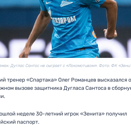
емак: Дуглас Сантос не сыграет с «Локомотивом». Фото: ФК «Зени
й тренер «Спартака» Олег Романцев высказался 
жном вызове защитника Дугласа Сантоса в сборн
ии.
ошлой неделе 30-летний игрок «Зенита» получил
йский паспорт.