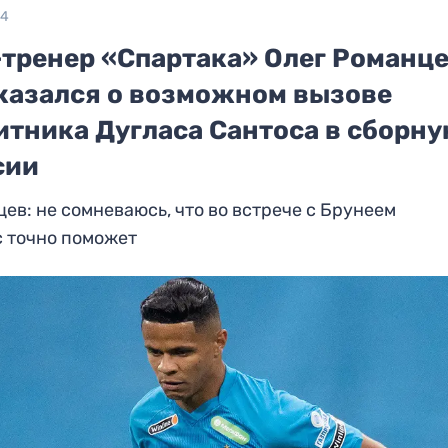
24
-тренер «Спартака» Олег Романц
казался о возможном вызове
итника Дугласа Сантоса в сборн
сии
ев: не сомневаюсь, что во встрече с Брунеем
с точно поможет