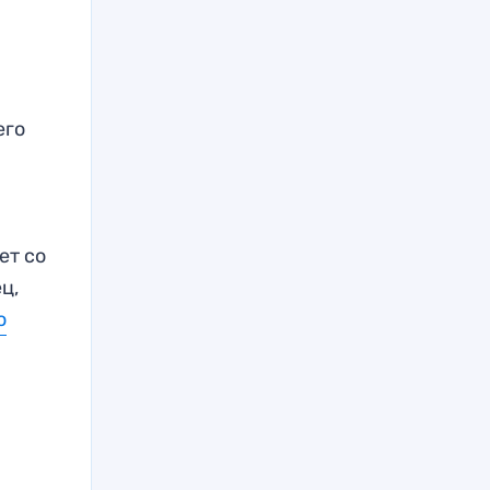
его
ет со
ц,
ю