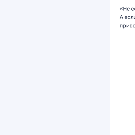
«Не с
А есл
приво