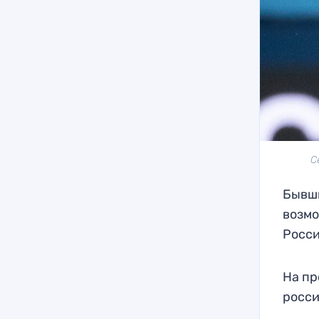
С
Бывши
возмо
Росс
На пр
росси