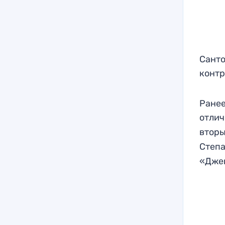
Санто
контр
Ранее
отли
втор
Степа
«Джен