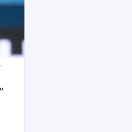
т»
о
ую