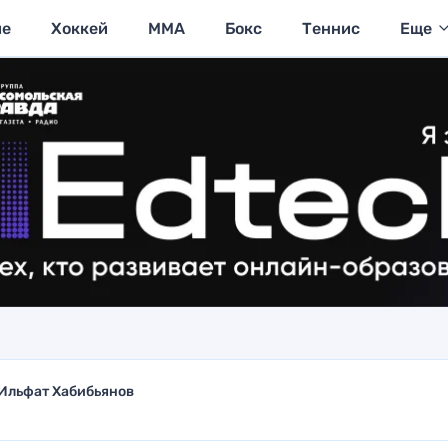
ие
Хоккей
MMA
Бокс
Теннис
Еще
Ильфат Хабибьянов