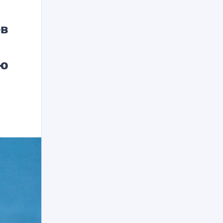
ев
ую