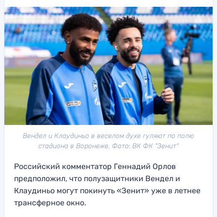
Вендел и Клаудиньо в веселом духе гуляют по полю
стадиона в Воронеже. Фото: ВК ФК "Зенит"
Российский комментатор Геннадий Орлов
предположил, что полузащитники Вендел и
Клаудиньо могут покинуть «Зенит» уже в летнее
трансферное окно.