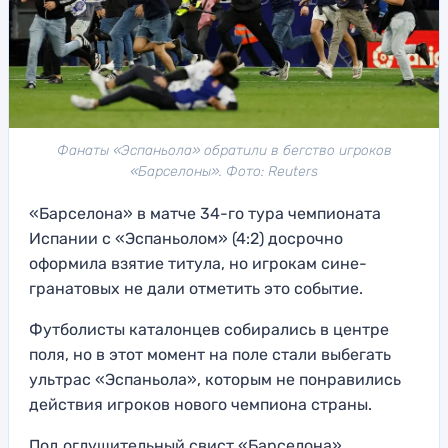
Фанаты «Эспаньола» обратили в бегство игроков
«Барселоны». Фото: Reuters
«Барселона» в матче 34-го тура чемпионата
Испании с «Эспаньолом» (4:2) досрочно
оформила взятие титула, но игрокам сине-
гранатовых не дали отметить это событие.
Футболисты каталонцев собирались в центре
поля, но в этот момент на поле стали выбегать
ультрас «Эспаньола», которым не понравились
действия игроков нового чемпиона страны.
Под оглушительный свист «Барселона»