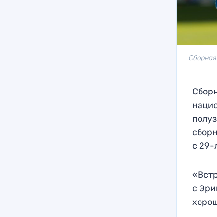
Сборная
Сборн
нацио
полуз
сборн
с 29-
«Встр
с Эри
хорош