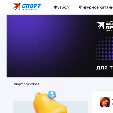
Футбол
Фигурное катан
Спорт
Футбол