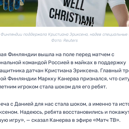
 Финляндии поддержала Кристиана Эриксена, надев специальные 
Фото: Reuters
ая Финляндии вышла на поле перед матчем с
нальной командой Россией в майках в поддержку
ащитника датчан Кристиана Эриксена. Главный т
ой Финляндии Маркку Канерва признался, что сит
летним игроком стала шоком для его ребят.
еча с Данией для нас стала шоком, а именно та ис
ксеном. Надеюсь, ребята восстановились и покажу
ую игру», — сказал Канерва в эфире «Матч ТВ».