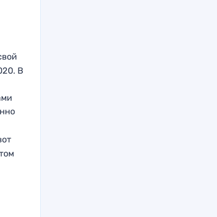
свой
020. В
ами
онно
 вот
етом