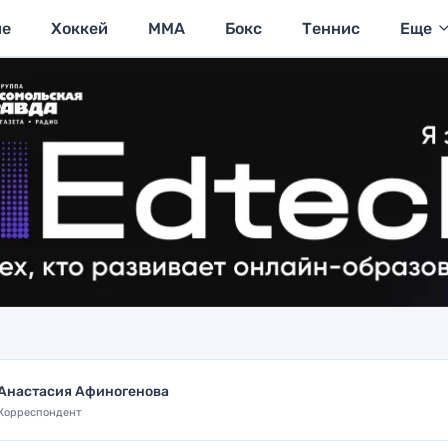
ие
Хоккей
MMA
Бокс
Теннис
Еще
Анастасия Афиногенова
Корреспондент