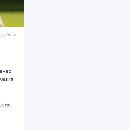
футболу.
ренер
уация
тория
т