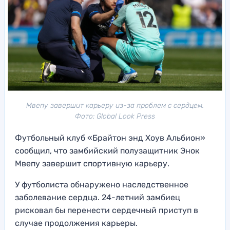
Мвепу завершит карьеру из-за проблем с сердцем.
Фото: Global Look Press
Футбольный клуб «Брайтон энд Хоув Альбион»
сообщил, что замбийский полузащитник Энок
Мвепу завершит спортивную карьеру.
У футболиста обнаружено наследственное
заболевание сердца. 24-летний замбиец
рисковал бы перенести сердечный приступ в
случае продолжения карьеры.